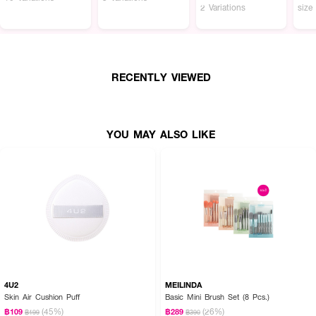
2 Variations
size
RECENTLY VIEWED
YOU MAY ALSO LIKE
4U2
MEILINDA
Skin Air Cushion Puff
Basic Mini Brush Set (8 Pcs.)
(45%)
(26%)
฿109
฿289
฿199
฿390