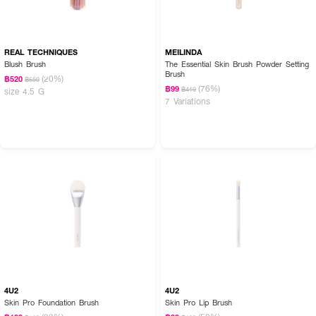
REAL TECHNIQUES
MEILINDA
Blush Brush
The Essential Skin Brush Powder Setting
Brush
(20%)
฿520
฿650
(76%)
฿99
฿419
size 4.5 G
7 Variations
4U2
4U2
Skin Pro Foundation Brush
Skin Pro Lip Brush