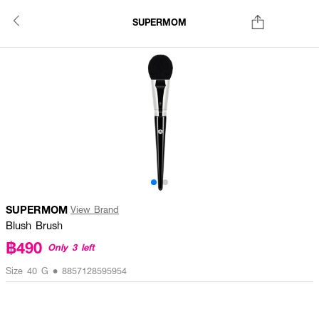
SUPERMOM
SUPERMOM
View Brand
Blush Brush
฿490
Only 3 left
Size 40 G • 8857128595954