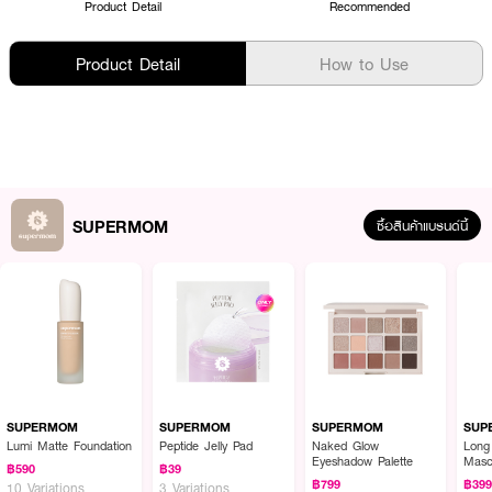
Product Detail
Recommended
Product Detail
How to Use
SUPERMOM
ซื้อสินค้าแบรนด์นี้
SUPERMOM
SUPERMOM
SUPERMOM
SUP
Lumi Matte Foundation
Peptide Jelly Pad
Naked Glow
Long
Eyeshadow Palette
Masc
฿590
฿39
฿799
฿39
10 Variations
3 Variations