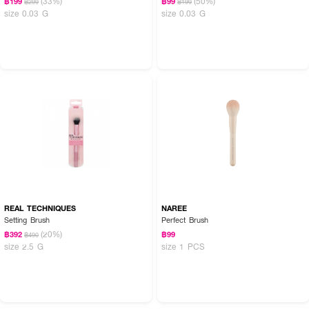
(33%)
(50%)
฿199
฿99
฿299
฿199
size 0.03 G
size 0.03 G
REAL TECHNIQUES
NAREE
Setting Brush
Perfect Brush
(20%)
฿392
฿99
฿490
size 2.5 G
size 1 PCS