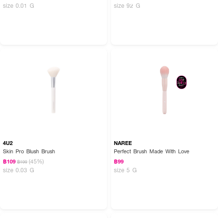
size 0.01 G
size 92 G
4U2
NAREE
Skin Pro Blush Brush
Perfect Brush Made With Love
(45%)
฿109
฿99
฿199
size 0.03 G
size 5 G