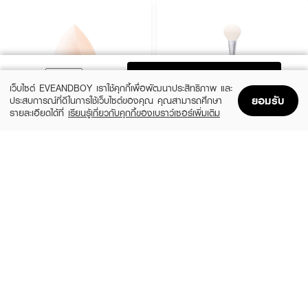
ADD TO BAG
เว็บไซต์ EVEANDBOY เราใช้คุกกี้เพื่อพัฒนาประสิทธิภาพ และ
ยอมรับ
ประสบการณ์ที่ดีในการใช้เว็บไซต์ของคุณ คุณสามารถศึกษา
รายละเอียดได้ที่
เรียนรู้เกี่ยวกับคุกกี้ของเบราว์เซอร์เพิ่มเติม
Home
Home
Promotions
Promotions
Shopping Bag
Shopping Bag
Account
Account
4U2
4U2
Skin Ultra Hd Pro Blender
Skin Pro Powder Brush
(45%)
(33%)
฿109
฿199
฿199
฿299
size 0.02 G
size 0.03 G