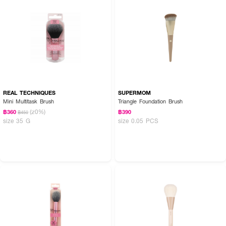
REAL TECHNIQUES
SUPERMOM
Mini Multitask Brush
Triangle Foundation Brush
(20%)
฿360
฿390
฿450
size 35 G
size 0.05 PCS