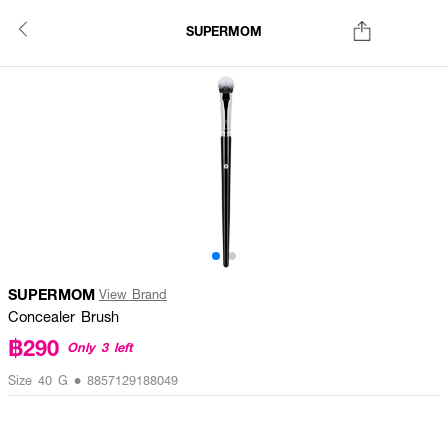
SUPERMOM
SUPERMOM
View Brand
Concealer Brush
฿290
Only 3 left
Size 40 G • 8857129188049