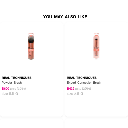
● หัวแปรงเรียวเล็ก เข้าถึงร่องผิว
● ขนแปรงนุ่ม ไม่บาดผิว
YOU MAY ALSO LIKE
● ใช้ได้กับคอนซีลเลอร์เนื้อครีมหรือเหลว
● จับถนัดมือ ควบคุมทิศทางง่าย
● ทำความสะอาดง่าย
● เหมาะสำหรับแต่งหน้าในชีวิตประจำวันหรือแต่งหน้ามืออาชีพ
REAL TECHNIQUES
REAL TECHNIQUES
Powder Brush
Expert Concealer Brush
(20%)
(20%)
฿600
฿432
฿750
฿540
size 5.5 G
size 2.5 G