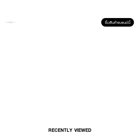
ซื้อสินค้าแบรนด์นี้
ผลลัพธ์ที่ได้:
แปรงคอนซีลเลอร์ SUPERMOM ออกแบบมาสำหรับปกปิดจุดต่าง ๆ ได้อย่าง
แม่นยำ ด้วยหัวแปรงเรียว ขนแปรงนุ่มแต่ไม่เสียทรง ช่วยเกลี่ยผลิตภัณฑ์ได้อย่าง
เรียบเนียนแนบสนิท ไม่เป็นคราบ ใช้ได้ทั้งใต้ตา ร่องจมูก หรือรอยสิวเล็ก ๆ เพื่อ
ผิวที่ดูเรียบเนียนขึ้นอย่างเป็นธรรมชาติ
RECENTLY VIEWED
● แปรงคอนซีลเลอร์ ซุปเปอร์มัม