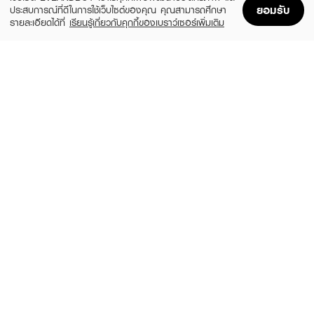
ยอมรับ
ประสบการณ์ที่ดีในการใช้เว็บไซต์ของคุณ คุณสามารถศึกษา
รายละเอียดได้ที่
เรียนรู้เกี่ยวกับคุกกี้ของเบราว์เซอร์เพิ่มเติม
Home
Home
Promotions
Promotions
Shopping Bag
Shopping Bag
Account
Account
BOBBI BROWN
SHU UEMURA
Soft Focus Foundation Brush
Petal 55 Brush
(10%)
(50%)
฿3,330
฿1,350
฿3,700
฿2,700
size 14 G
size 15 G
SUPERMOM
SUPERMOM
Foundation
Marshmallow Puf Triangle Single
฿490
฿159