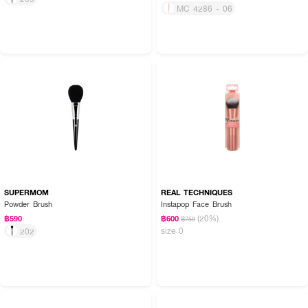
MC 4286 - 06
SUPERMOM
REAL TECHNIQUES
Powder Brush
Instapop Face Brush
(20%)
฿590
฿600
฿750
size 0
202