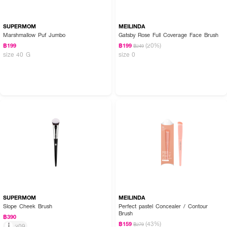
SUPERMOM
MEILINDA
Marshmallow Puf Jumbo
Gatsby Rose Full Coverage Face Brush
(20%)
฿199
฿199
฿249
size 40 G
size 0
SUPERMOM
MEILINDA
Slope Cheek Brush
Perfect pastel Concealer / Contour
Brush
฿390
(43%)
฿159
฿279
209