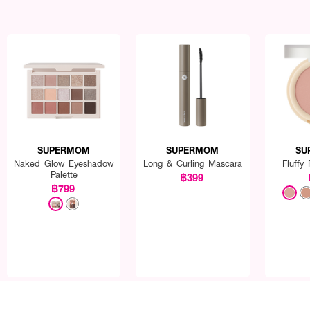
SUPERMOM
SUPERMOM
SU
Naked Glow Eyeshadow
Long & Curling Mascara
Fluffy
Palette
฿399
฿799