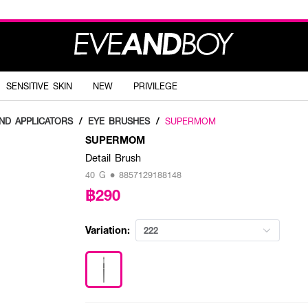
SENSITIVE SKIN
NEW
PRIVILEGE
ND APPLICATORS
/
EYE BRUSHES
/
SUPERMOM
SUPERMOM
Detail Brush
40 G • 8857129188148
฿290
Variation:
222