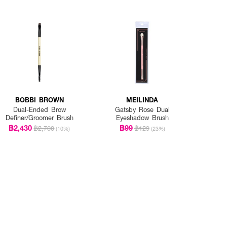
BOBBI BROWN
MEILINDA
Dual-Ended Brow
Gatsby Rose Dual
Definer/Groomer Brush
Eyeshadow Brush
฿2,430
฿99
฿2,700
฿129
(10%)
(23%)