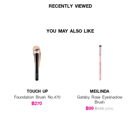
RECENTLY VIEWED
YOU MAY ALSO LIKE
TOUCH UP
MEILINDA
Foundation Brush No.470
Gatsby Rose Eyeshadow
Brush
฿270
฿99
฿129
(23%)