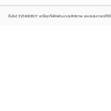
เว็บไซต์ EVEANDBOY เราใช้คุกกี้เพื่อพัฒนาประสิทธิภาพ และประสบการณ์ที่ดี
ABOUT EVEANDBOY
CUS
Brand story
Online
Privacy Policy
Find a
Terms and Conditions
Contac
Sell on EVEANDBOY
Whistleblowing