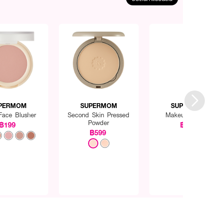
PERMOM
SUPERMOM
SUPERMOM
 Face Blusher
Second Skin Pressed
Makeup Spatula
Powder
฿199
฿169
฿599