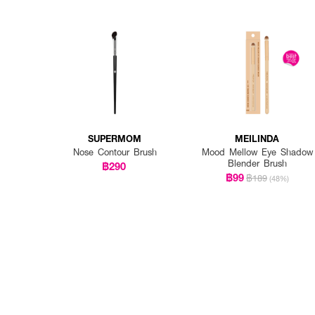
SUPERMOM
MEILINDA
Nose Contour Brush
Mood Mellow Eye Shadow
Blender Brush
฿290
฿99
฿189
(48%)