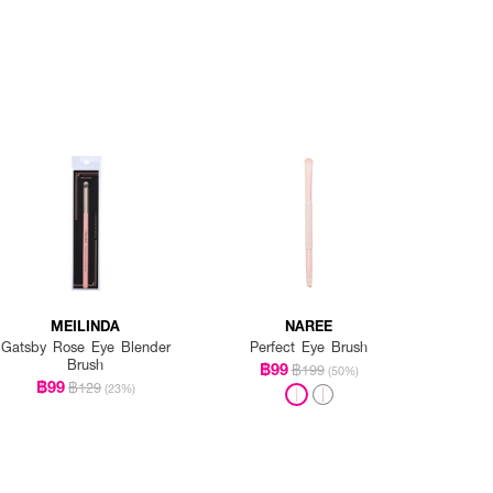
MEILINDA
NAREE
Gatsby Rose Eye Blender
Perfect Eye Brush
Brush
฿99
฿199
(50%)
฿99
฿129
(23%)