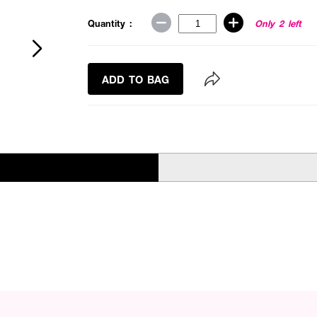
Quantity :
Only 2 left
ADD TO BAG