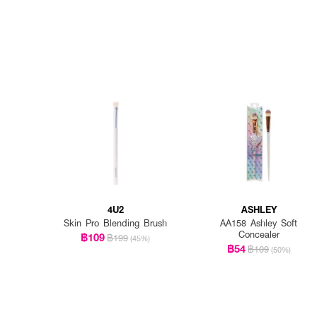
4U2
ASHLEY
Skin Pro Blending Brush
AA158 Ashley Soft
Concealer
฿109
฿199
(45%)
฿54
฿109
(50%)