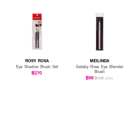
ROSY ROSA
MEILINDA
Eye Shadow Brush Set
Gatsby Rose Eye Blender
Brush
฿270
฿99
฿129
(23%)