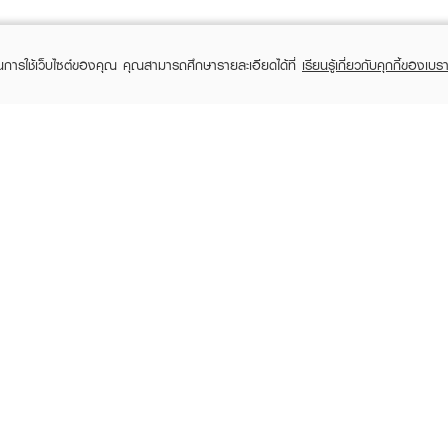
ในการใช้เว็บไซต์ของคุณ คุณสามารถศึกษารายละเอียดได้ที่
เรียนรู้เกี่ยวกับคุกกี้ของเบรา
TOMER CARE
EVEANDBOY MEMBER
 Shopping
Member registration
 store
t us