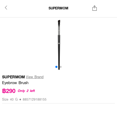
SUPERMOM
SUPERMOM
View Brand
Eyebrow Brush
฿290
Only 2 left
Size 40 G • 8857129188155