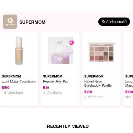
SUPERMOM
ซื้อสินค้าแบรนด์นี้
SUPERMOM
SUPERMOM
SUPERMOM
SUP
Lumi Matte Foundation
Peptide Jelly Pad
Naked Glow
Long
Eyeshadow Palette
Masc
฿590
฿39
฿799
฿39
10 Variations
3 Variations
ผลลัพธ์ที่ได้:
2 Variations
size
แปรงคิ้วที่ออกแบบมาเพื่อความสะดวกและแม่นยำในการจัดแต่งคิ้ว ขนแปรงนุ่มและ
แน่น ช่วยให้การปัดหรือเกลี่ยผลิตภัณฑ์บนคิ้วทำได้เรียบเนียน ควบคุมรูปทรงคิ้วได้
ง่าย เหมาะสำหรับใช้ทุกวัน ทั้งสำหรับมือใหม่และมืออาชีพ
• ซูเปอร์มัม แปรงคิ้ว
RECENTLY VIEWED
• ขนแปรงนุ่ม แน่น ควบคุมได้แม่นยำ