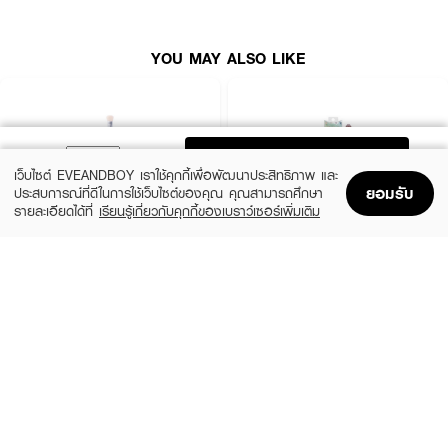
• ใช้งานง่าย ปัดหรือเกลี่ยได้เรียบเนียน
YOU MAY ALSO LIKE
• เหมาะสำหรับทุกวัน ทุกสไตล์การแต่งหน้า
• ขนาดกะทัดรัด พกพาสะดวก
• ปริมาณสุทธิ: 1 ชิ้น
ADD TO BAG
เว็บไซต์ EVEANDBOY เราใช้คุกกี้เพื่อพัฒนาประสิทธิภาพ และ
ยอมรับ
ประสบการณ์ที่ดีในการใช้เว็บไซต์ของคุณ คุณสามารถศึกษา
รายละเอียดได้ที่
เรียนรู้เกี่ยวกับคุกกี้ของเบราว์เซอร์เพิ่มเติม
Home
Home
Promotions
Promotions
Shopping Bag
Shopping Bag
Account
Account
4U2
ASHLEY
Skin Pro Blending Brush
AA158 Ashley Soft Concealer
(45%)
(50%)
฿109
฿54
฿199
฿109
size 1 PCS
06