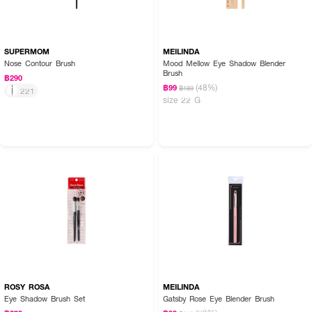
SUPERMOM
MEILINDA
Nose Contour Brush
Mood Mellow Eye Shadow Blender
Brush
฿290
(48%)
฿99
฿189
221
size 22 G
ROSY ROSA
MEILINDA
Eye Shadow Brush Set
Gatsby Rose Eye Blender Brush