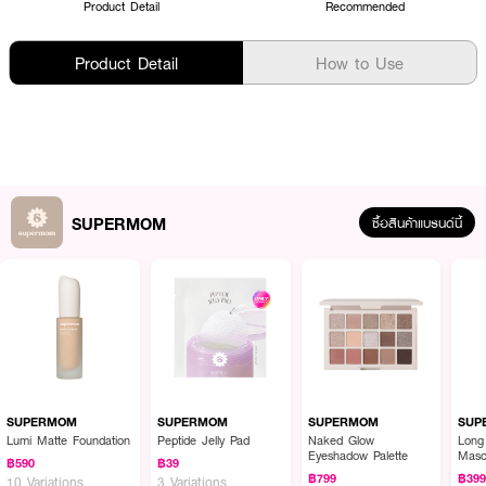
Product Detail
Recommended
Product Detail
How to Use
SUPERMOM
ซื้อสินค้าแบรนด์นี้
SUPERMOM
SUPERMOM
SUPERMOM
SUP
Lumi Matte Foundation
Peptide Jelly Pad
Naked Glow
Long
Eyeshadow Palette
Masc
฿590
฿39
฿799
฿39
10 Variations
3 Variations