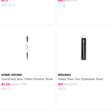
(23%)
฿270
฿99
฿129
size 10 G
L
BOBBI BROWN
MEILINDA
Dual-Ended Brow Definer/Groomer Brush
Gatsby Rose Dual Eyeshadow Brush
(10%)
(23%)
฿2,430
฿99
฿2,700
฿129
size 0
size 0