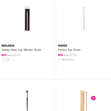
MEILINDA
NAREE
Gatsby Rose Eye Blender Brush
Perfect Eye Brush
(23%)
(50%)
฿99
฿99
฿129
฿199
2 Variations
S