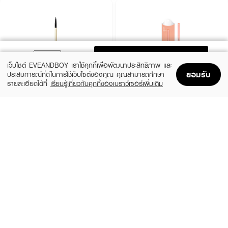
ADD TO BAG
เว็บไซต์ EVEANDBOY เราใช้คุกกี้เพื่อพัฒนาประสิทธิภาพ และ
ยอมรับ
ประสบการณ์ที่ดีในการใช้เว็บไซต์ของคุณ คุณสามารถศึกษา
รายละเอียดได้ที่
เรียนรู้เกี่ยวกับคุกกี้ของเบราว์เซอร์เพิ่มเติม
Home
Home
Promotions
Promotions
Shopping Bag
Shopping Bag
Account
Account
BOBBI BROWN
MEILINDA
Ultra Fine Eye Liner Brush
Perfect pastel Detail Eyeshadow Brush
(10%)
(46%)
฿1,890
฿119
฿2,100
฿219
size 0
MC 4286 - 13