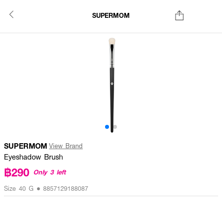
SUPERMOM
SUPERMOM
View Brand
Eyeshadow Brush
฿290
Only 3 left
Size 40 G • 8857129188087