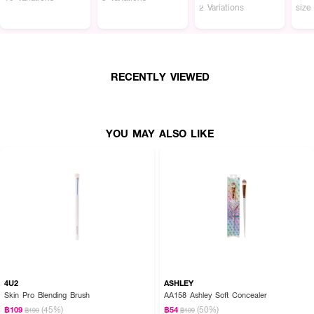
2 Variations
size
RECENTLY VIEWED
YOU MAY ALSO LIKE
4U2
ASHLEY
Skin Pro Blending Brush
AA158 Ashley Soft Concealer
(45%)
(50%)
฿109
฿54
฿199
฿109