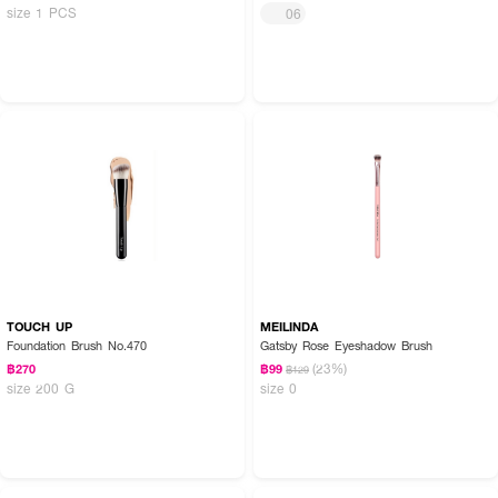
size 1 PCS
06
TOUCH UP
MEILINDA
Foundation Brush No.470
Gatsby Rose Eyeshadow Brush
(23%)
฿270
฿99
฿129
size 200 G
size 0