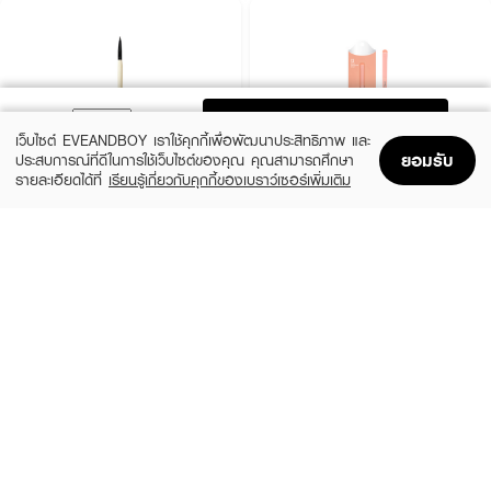
ADD TO BAG
เว็บไซต์ EVEANDBOY เราใช้คุกกี้เพื่อพัฒนาประสิทธิภาพ และ
ยอมรับ
ประสบการณ์ที่ดีในการใช้เว็บไซต์ของคุณ คุณสามารถศึกษา
รายละเอียดได้ที่
เรียนรู้เกี่ยวกับคุกกี้ของเบราว์เซอร์เพิ่มเติม
Home
Home
Promotions
Promotions
Shopping Bag
Shopping Bag
Account
Account
BOBBI BROWN
MEILINDA
Ultra Fine Eye Liner Brush
Perfect pastel Detail Eyeshadow Brush
(10%)
(46%)
฿1,890
฿119
฿2,100
฿219
size 0
MC 4286 - 13