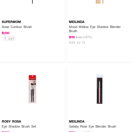
SUPERMOM
MEILINDA
Nose Contour Brush
Mood Mellow Eye Shadow Blender
Brush
฿290
(48%)
฿99
฿189
221
size 22 G
ROSY ROSA
MEILINDA
Eye Shadow Brush Set
Gatsby Rose Eye Blender Brush