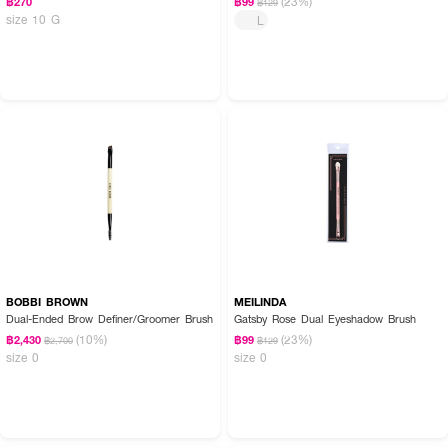
(23%)
฿270
฿99
฿129
size 10 G
L
BOBBI BROWN
MEILINDA
Dual-Ended Brow Definer/Groomer Brush
Gatsby Rose Dual Eyeshadow Brush
(10%)
(23%)
฿2,430
฿99
฿2,700
฿129
size 0
size 0