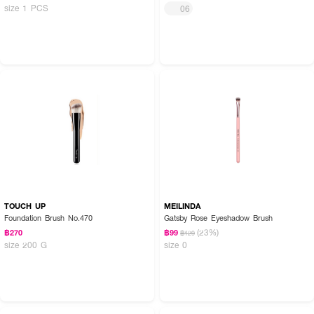
size 1 PCS
06
TOUCH UP
MEILINDA
Foundation Brush No.470
Gatsby Rose Eyeshadow Brush
(23%)
฿270
฿99
฿129
size 200 G
size 0