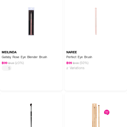
MEILINDA
NAREE
Gatsby Rose Eye Blender Brush
Perfect Eye Brush
(23%)
(50%)
฿99
฿99
฿129
฿199
2 Variations
S