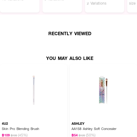
2 Variations
size
RECENTLY VIEWED
YOU MAY ALSO LIKE
4U2
ASHLEY
Skin Pro Blending Brush
AA158 Ashley Soft Concealer
(45%)
(50%)
฿109
฿54
฿199
฿109