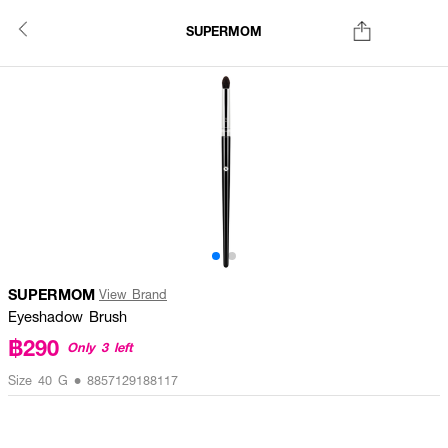
SUPERMOM
SUPERMOM
View Brand
Eyeshadow Brush
฿290
Only 3 left
Size 40 G • 8857129188117