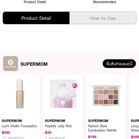
Product Detail
Recommended
Product Detail
How to Use
SUPERMOM
ซื้อสินค้าแบรนด์นี้
SUPERMOM
SUPERMOM
SUPERMOM
SUP
Lumi Matte Foundation
Peptide Jelly Pad
Naked Glow
Long
Eyeshadow Palette
Masc
฿590
฿39
฿799
฿39
10 Variations
3 Variations