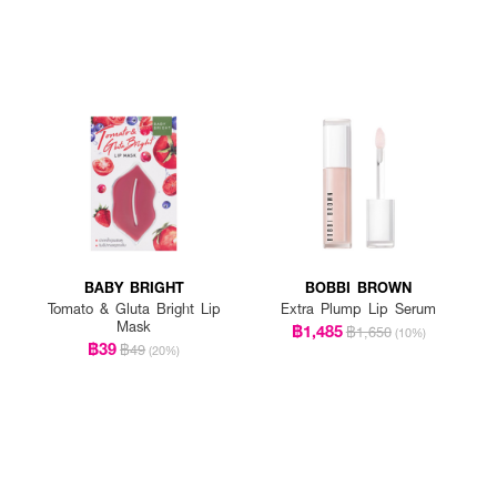
BABY BRIGHT
BOBBI BROWN
Tomato & Gluta Bright Lip
Extra Plump Lip Serum
Mask
฿1,485
฿1,650
(10%)
฿39
฿49
(20%)