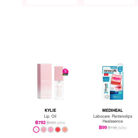
KYLIE
MEDIHEAL
Lip Oil
Labocare Pantenolips
Healssence
฿792
฿990
(20%)
฿99
฿199
(50%)