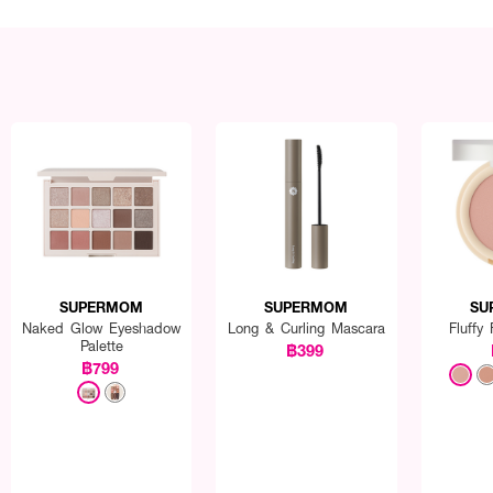
SUPERMOM
SUPERMOM
SU
Naked Glow Eyeshadow
Long & Curling Mascara
Fluffy
Palette
฿399
฿799