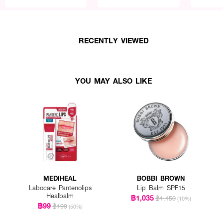
RECENTLY VIEWED
YOU MAY ALSO LIKE
MEDIHEAL
BOBBI BROWN
Labocare Pantenolips
Lip Balm SPF15
Healbalm
฿1,035
฿1,150
(10%)
฿99
฿199
(50%)