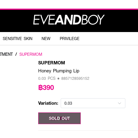
SENSITIVE SKIN
NEW
PRIVILEGE
ATMENT
/
SUPERMOM
SUPERMOM
Honey Plumping Lip
0.03 PCS • 8857128595152
฿390
Variation:
0.03
0.03 PCS
SOLD OUT