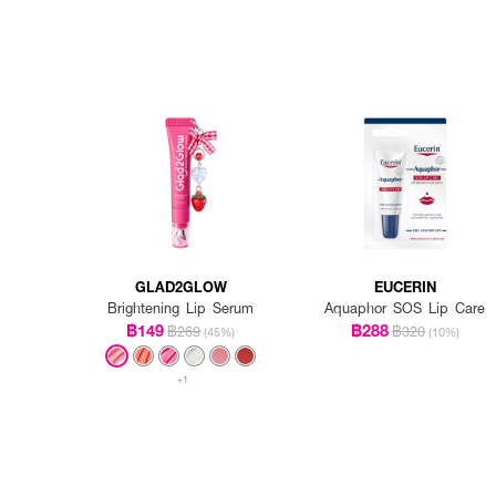
GLAD2GLOW
EUCERIN
Brightening Lip Serum
Aquaphor SOS Lip Care
฿149
฿288
฿269
฿320
(45%)
(10%)
+1