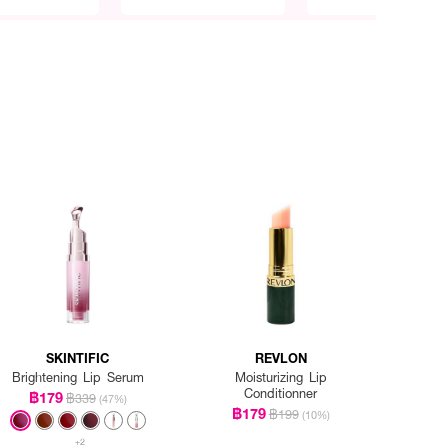
SKINTIFIC
REVLON
Brightening Lip Serum
Moisturizing Lip
Conditionner
฿179
฿339
(47%)
฿179
฿199
(10%)
+2