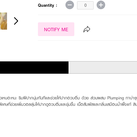
Quantity :
NOTIFY ME
่เหนียวเหนอะหนะ ริมฝีปากนุ่มทันทีและช่วยให้ปากอวบอิ่ม ด้วย ส่วนผสม Plumping ทาบำร
เศษที่ช่วยเพิ่มวอลลุ่มให้ปากดูอวบอิ่มและชุ่มชื้น เนื้อสัมผัสและกลิ่นเสมือนน้ำผึ้งแท