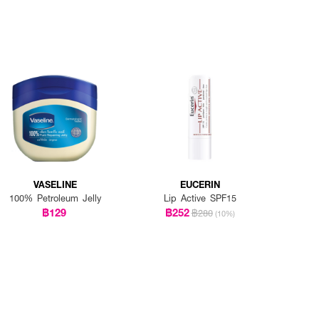
VASELINE
EUCERIN
100% Petroleum Jelly
Lip Active SPF15
฿129
฿252
฿280
(10%)