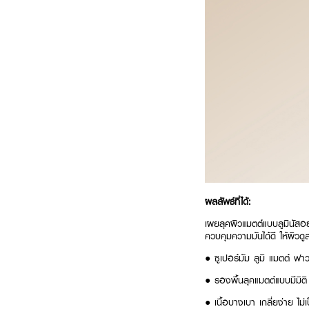
ผลลัพธ์ที่ได้:
เผยลุคผิวแมตต์แบบลูมินัสอย่
ควบคุมความมันได้ดี ให้ผิว
● ซูเปอร์มัม ลูมิ แมตต์ ฟาว
● รองพื้นลุคแมตต์แบบมีมิต
● เนื้อบางเบา เกลี่ยง่าย ไม