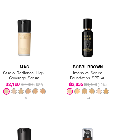
MAC
BOBBI BROWN
Studio Radiance High-
Intensive Serum
Coverage Serum
Foundation SPF 40
Foundation
PA++++
฿2,160
฿2,835
฿2,400
฿3,150
(10%)
(10%)
+8
+4