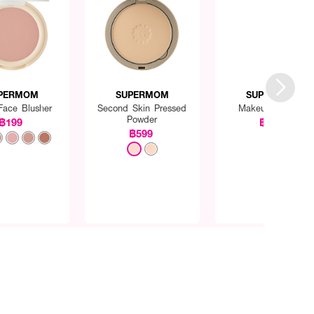
PERMOM
SUPERMOM
SUPERMOM
 Face Blusher
Second Skin Pressed
Makeup Spatula
Powder
฿199
฿169
฿599