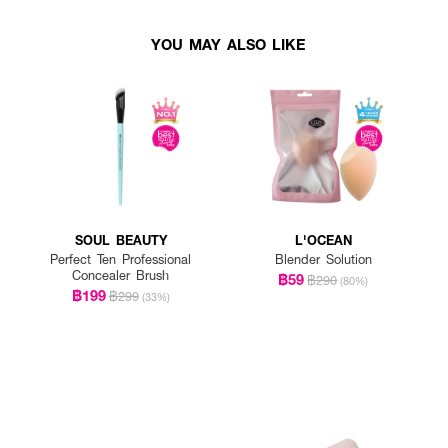
YOU MAY ALSO LIKE
SOUL BEAUTY
L'OCEAN
Perfect Ten Professional
Blender Solution
Concealer Brush
฿59
฿290
(80%)
฿199
฿299
(33%)