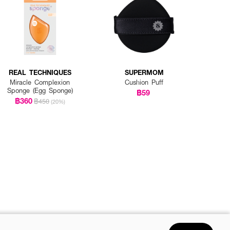
REAL TECHNIQUES
SUPERMOM
Miracle Complexion
Cushion Puff
Sponge (Egg Sponge)
฿59
฿360
฿450
(20%)