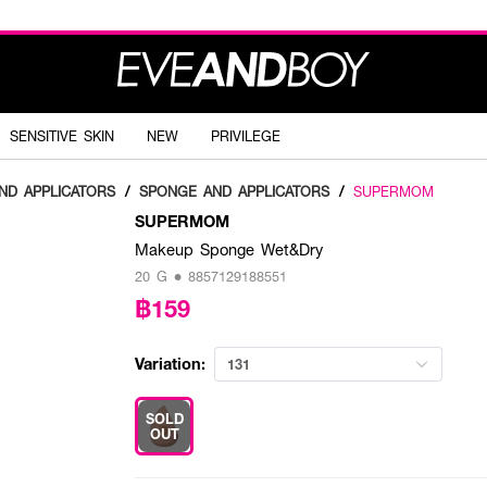
SENSITIVE SKIN
NEW
PRIVILEGE
ND APPLICATORS
/
SPONGE AND APPLICATORS
/
SUPERMOM
SUPERMOM
Makeup Sponge Wet&Dry
20 G • 8857129188551
฿159
Variation:
131
SOLD
OUT