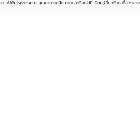
ในการใช้เว็บไซต์ของคุณ คุณสามารถศึกษารายละเอียดได้ที่
เรียนรู้เกี่ยวกับคุกกี้ของเบรา
TOMER CARE
EVEANDBOY MEMBER
 Shopping
Member registration
 store
t us