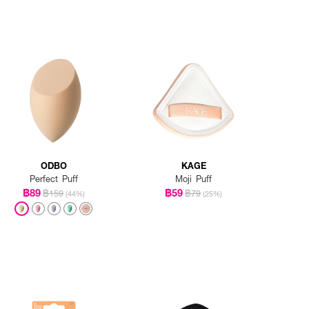
ODBO
KAGE
Perfect Puff
Moji Puff
฿89
฿59
฿159
฿79
(44%)
(25%)