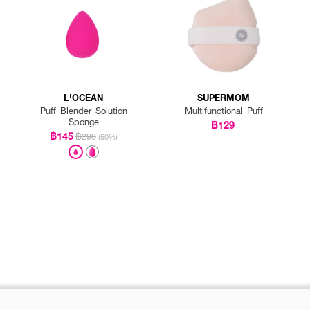
L'OCEAN
SUPERMOM
Puff Blender Solution
Multifunctional Puff
Sponge
฿129
฿145
฿290
(50%)