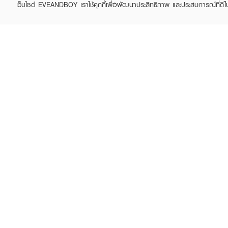
เว็บไซต์ EVEANDBOY เราใช้คุกกี้เพื่อพัฒนาประสิทธิภาพ และประสบการณ์ที่ดี
ABOUT EVEANDBOY
CUS
Brand story
Online
Privacy Policy
Find a
Terms and Conditions
Contac
Sell on EVEANDBOY
Whistleblowing