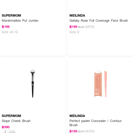
SUPERMOM
MEILINDA
Marshmallow Puf Jumbo
Gatsby Rose Full Coverage Face Brush
(20%)
฿199
฿199
฿249
size 40 G
size 0
SUPERMOM
MEILINDA
Slope Cheek Brush
Perfect pastel Concealer / Contour
Brush
฿390
(43%)
฿159
฿279
209