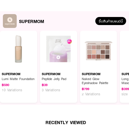
SUPERMOM
ซื้อสินค้าแบรนด์นี้
ผลลัพธ์ที่ได้:
พัฟแต่งหน้าทรงสามเหลี่ยม เนื้อนุ่มเด้งพิเศษ ช่วยเกลี่ยรองพื้นให้เรียบเนียน แนบ
SUPERMOM
SUPERMOM
SUPERMOM
SUP
สนิทกับผิว ไม่กินเนื้อผลิตภัณฑ์มากจนเกินไป ใช้งานง่ายแม้มือใหม่ ให้ฟินิชลุคผิว
Lumi Matte Foundation
Peptide Jelly Pad
Naked Glow
Long
Eyeshadow Palette
Masc
เนียนสวยแบบธรรมชาติ ใช้ได้ทั้งแบบแห้งและเปียก พกพาสะดวก ทำความสะอาดง่าย
฿590
฿39
เหมาะสำหรับการแต่งหน้าในทุกวัน
฿799
฿39
10 Variations
3 Variations
2 Variations
size
● ซุปเปอร์มอม มาร์ชเมลโล่ พัฟ ทรงสามเหลี่ยม
● พัฟแต่งหน้าเนื้อนุ่ม เด้ง ไม่กินรองพื้น
● ใช้ได้ทั้งแบบแห้งและเปียก
RECENTLY VIEWED
● เข้าถึงทุกซอกมุมบนใบหน้า