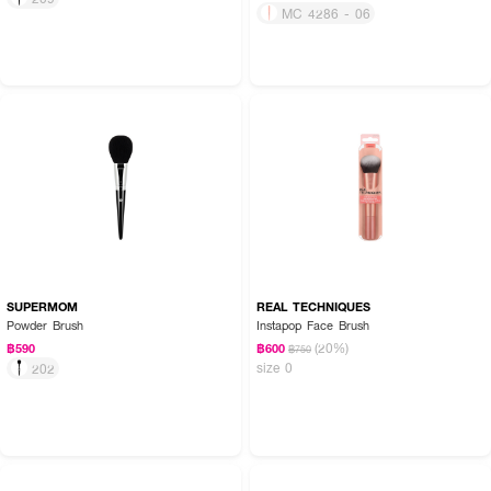
MC 4286 - 06
SUPERMOM
REAL TECHNIQUES
Powder Brush
Instapop Face Brush
(20%)
฿590
฿600
฿750
size 0
202