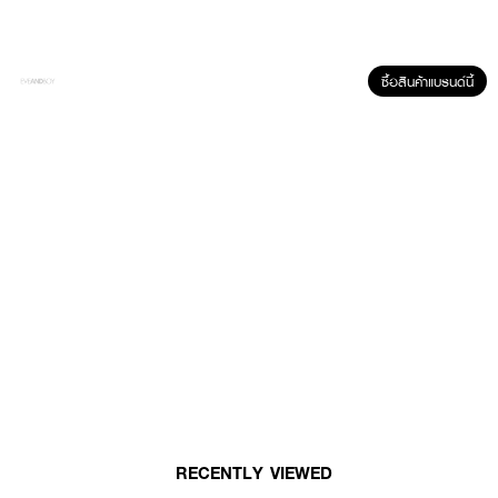
ซื้อสินค้าแบรนด์นี้
ผลลัพธ์ที่ได้ :
·
แปรงพัดขนาดเล็ก แปรงคิ้ว
·
ขนสังเคราะห์
· ขนแปรงแน่น เกลี่ยง่าย
· ด้ามจับถนัดมือ
RECENTLY VIEWED