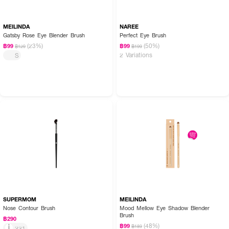
MEILINDA
NAREE
Gatsby Rose Eye Blender Brush
Perfect Eye Brush
(23%)
(50%)
฿99
฿99
฿129
฿199
2 Variations
S
SUPERMOM
MEILINDA
Nose Contour Brush
Mood Mellow Eye Shadow Blender
Brush
฿290
(48%)
฿99
฿189
221