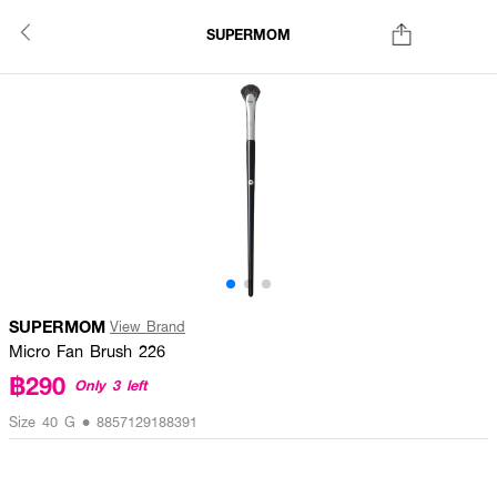
SUPERMOM
SUPERMOM
View Brand
Micro Fan Brush 226
฿290
Only 3 left
Size 40 G • 8857129188391