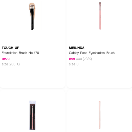
How to Use :
TOUCH UP
MEILINDA
Foundation Brush No.470
Gatsby Rose Eyeshadow Brush
ใช้แต่งหน้า
(23%)
฿270
฿99
฿129
size 200 G
size 0