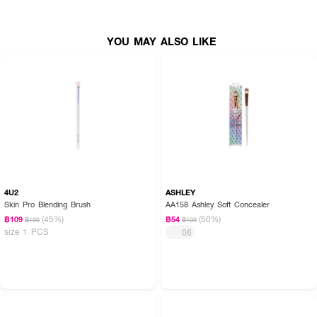
YOU MAY ALSO LIKE
4U2
ASHLEY
Skin Pro Blending Brush
AA158 Ashley Soft Concealer
(45%)
(50%)
฿109
฿54
฿199
฿109
size 1 PCS
06