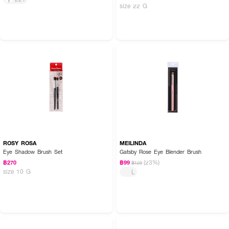
size 22 G
ROSY ROSA
MEILINDA
Eye Shadow Brush Set
Gatsby Rose Eye Blender Brush
(23%)
฿270
฿99
฿129
size 10 G
L