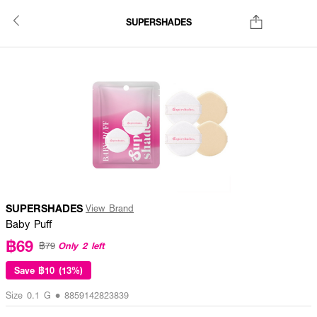
SUPERSHADES
SUPERSHADES
View Brand
Baby Puff
฿69
Only 2 left
฿79
Save
฿10 (13%)
Size 0.1 G • 8859142823839