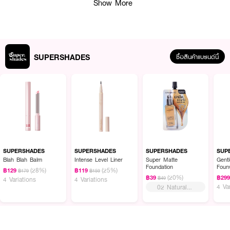
Show More
SUPERSHADES
ซื้อสินค้าแบรนด์นี้
พัฟคุชชั่นเนื้อนุ่มจาก SUPERSHADES รุ่น Baby Puff ออกแบบมาเพื่อการแต่ง
หน้าที่เรียบเนียน ดูเป็นธรรมชาติ ด้วยสัมผัสที่นุ่มละมุนและขนาดกะทัดรัด ใช้ง่าย พก
พาสะดวก ใช้ได้ทั้งกับคุชชั่น รองพื้น แป้งฝุ่น และแป้งพัฟ
💗
คุณสมบัติเด่น
SUPERSHADES
SUPERSHADES
SUPERSHADES
SUP
✔️ ขนาดพัฟเล็ก พอดีมือ ใช้งานสะดวก
Blah Blah Balm
Intense Level Liner
Super Matte
Gent
Foundation
Foun
(28%)
(25%)
฿129
฿119
฿179
฿159
Milky
✔️ เนื้อพัฟนุ่มละเอียด เบาสบายผิว
(20%)
฿39
฿29
฿49
4 Variations
4 Variations
4 Va
02 Natural
Beige
✔️ เกลี่ยรองพื้นและแป้งได้เนียน ไม่เป็นคราบ
✔️ เหมาะกับงานผิวทุกสไตล์ ทั้งลุคเบาและลุคปกปิด