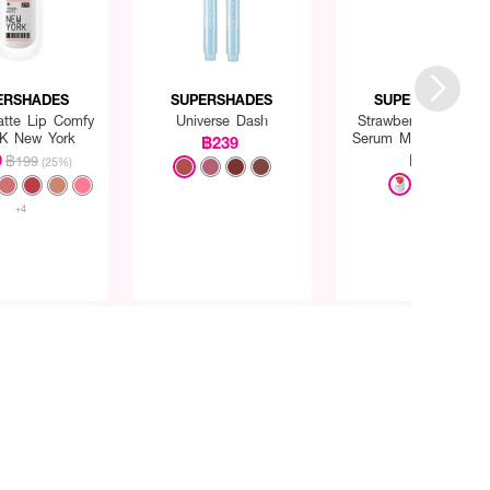
ERSHADES
SUPERSHADES
SUPERSHADES
atte Lip Comfy
Universe Dash
Strawberry Whitenin
K New York
Serum Mask - Only
฿239
Eveandboy
9
฿29
฿199
(25%)
+4