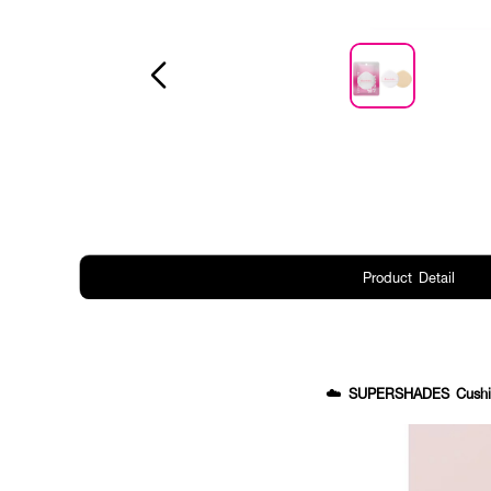
Product Detail
☁️
SUPERSHADES Cushion Pu