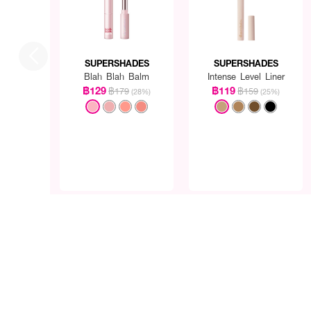
SUPERSHADES
SUPERSHADES
Blah Blah Balm
Intense Level Liner
฿129
฿119
฿179
฿159
(28%)
(25%)