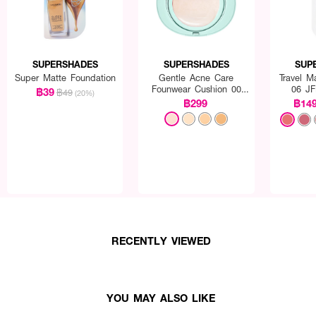
SUPERSHADES
SUPERSHADES
SUP
Super Matte Foundation
Gentle Acne Care
Travel M
Founwear Cushion 00
06 JF
฿39
฿49
(20%)
Milky Fair
฿299
฿14
RECENTLY VIEWED
YOU MAY ALSO LIKE