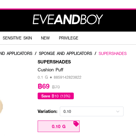
SENSITIVE SKIN
NEW
PRIVILEGE
ND APPLICATORS
/
SPONGE AND APPLICATORS
/
SUPERSHADES
SUPERSHADES
Cushion Puff
0.1 G • 8859142823822
฿69
฿79
Save
฿10 (13%)
Variation:
0.10
0.10 G