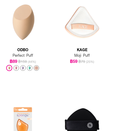
ODBO
KAGE
Perfect Puff
Moji Puff
฿89
฿59
฿159
฿79
(44%)
(25%)