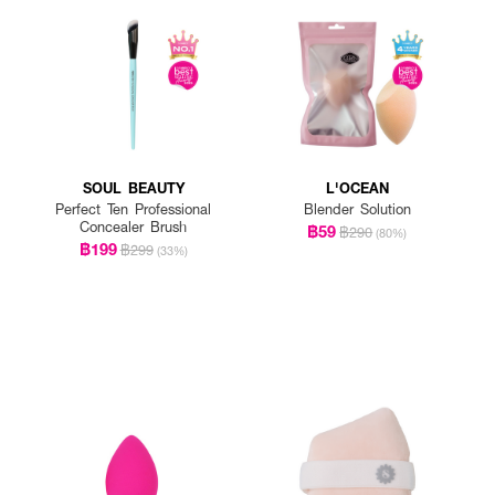
SOUL BEAUTY
L'OCEAN
Perfect Ten Professional
Blender Solution
Concealer Brush
฿59
฿290
(80%)
฿199
฿299
(33%)