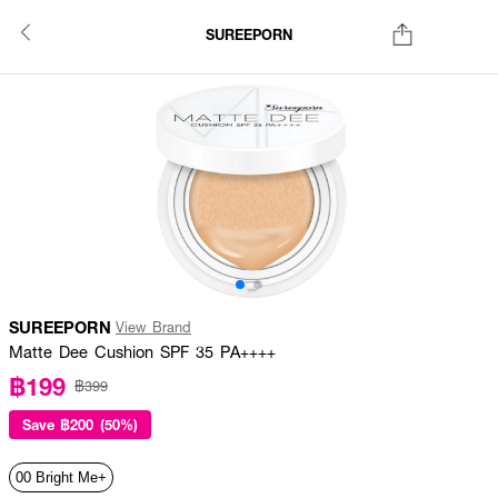
SUREEPORN
SUREEPORN
View Brand
Matte Dee Cushion SPF 35 PA++++
฿199
฿399
Save
฿200 (50%)
00 Bright Me+