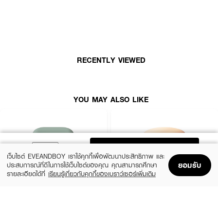
วัน เหมาะสำหรับผิวมันและผิวผสม นอกจากนี้ยังอุดมด้วยสารสกัดจาก Centella
Asiatica Leaf Extract ที่ช่วยปลอบประโลมผิว ลดรอยแดง รอยดำ พร้อมบำรุง
ให้ผิวดูกระจ่างใสขึ้น มี Nano Zinc Oxide ช่วยปกป้องผิวจากรังสี UVA และ
UVB ช่วยลดความเสี่ยงจากปัญหาผิวคล้ำเสียจากแสงแดด พร้อม Vitamin E ที่
ช่วยต้านอนุมูลอิสระ ปกป้องผิวจากมลภาวะและฝุ่นละอองด้วย Pollution Block
และเพิ่มความชุ่มชื้นให้ผิวยาวนานด้วย X8 HYA
RECENTLY VIEWED
· สุรีย์พร แมตต์ ดี คุชชั่น เอสพีเอฟ 35 พีเอ++++
· ควบคุมความมันยาวนาน ให้ลุคแมตต์อย่างเป็นธรรมชาติ
· ปกปิดจุดด่างดำ รอยแดง สีผิวไม่สม่ำเสมอ
YOU MAY ALSO LIKE
· กันน้ำ กันเหงื่อ ติดทนนาน ไม่เป็นคราบระหว่างวัน
· ปกป้องผิวจากแสงแดดด้วย SPF 35 PA++++
· บำรุงผิวด้วยสารสกัดจากธรรมชาติ และเพิ่มความชุ่มชื้นด้วย X8 HYA
ADD TO BAG
· ปกป้องผิวจากมลภาวะและฝุ่นด้วย Pollution Block
เว็บไซต์ EVEANDBOY เราใช้คุกกี้เพื่อพัฒนาประสิทธิภาพ และ
ยอมรับ
ประสบการณ์ที่ดีในการใช้เว็บไซต์ของคุณ คุณสามารถศึกษา
· ปริมาณ 10 g.
รายละเอียดได้ที่
เรียนรู้เกี่ยวกับคุกกี้ของเบราว์เซอร์เพิ่มเติม
Home
Home
Promotions
Promotions
Shopping Bag
Shopping Bag
Account
Account
LANEIGE
SKINTIFIC MAKEUP
Neo Cushion Matte 13N1 15G*2 (23
Cover All Perfect Cushion SPF35