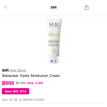
SVR
SVR
View Brand
Sebiaclear Hydra Moisturizer Cream
฿998
Only 3 left
฿1,050
Save
฿52 (5%)
Size 40 ML • 3662361003594