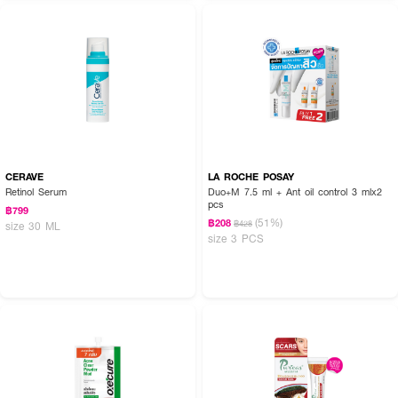
CERAVE
LA ROCHE POSAY
Retinol Serum
Duo+M 7.5 ml + Ant oil control 3 mlx2
pcs
฿799
(51%)
฿208
฿428
size 30 ML
size 3 PCS