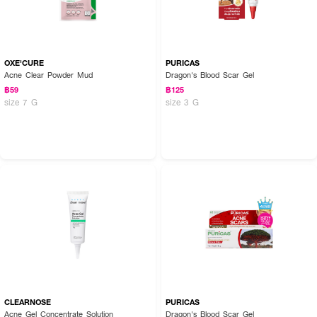
OXE'CURE
PURICAS
Acne Clear Powder Mud
Dragon's Blood Scar Gel
฿59
฿125
size 7 G
size 3 G
CLEARNOSE
PURICAS
Acne Gel Concentrate Solution
Dragon's Blood Scar Gel