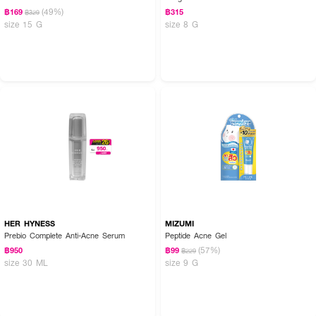
(49%)
฿169
฿315
฿329
size 15 G
size 8 G
HER HYNESS
MIZUMI
Prebio Complete Anti-Acne Serum
Peptide Acne Gel
(57%)
฿950
฿99
฿229
size 30 ML
size 9 G