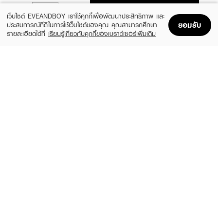
ADD TO BAG
เว็บไซต์ EVEANDBOY เราใช้คุกกี้เพื่อพัฒนาประสิทธิภาพ และ
ยอมรับ
ประสบการณ์ที่ดีในการใช้เว็บไซต์ของคุณ คุณสามารถศึกษา
รายละเอียดได้ที่
เรียนรู้เกี่ยวกับคุกกี้ของเบราว์เซอร์เพิ่มเติม
Home
Home
Promotions
Promotions
Shopping Bag
Shopping Bag
Account
Account
PURICAS
DR.PONG
Dragon's Blood Scar Gel
28H Whitening Drone Acne Clear Spot
Gel
฿725
(11%)
฿159
฿179
size 20 G
-
MATCHAAKIII
LA ROCHE POSAY