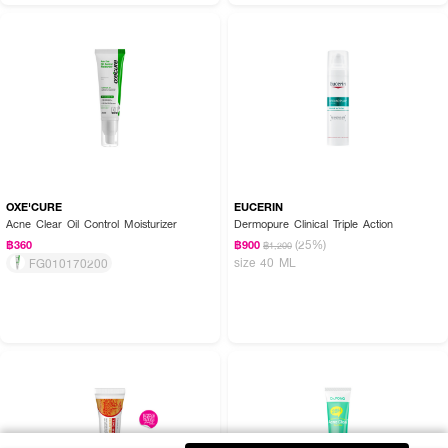
OXE'CURE
EUCERIN
Acne Clear Oil Control Moisturizer
Dermopure Clinical Triple Action
(25%)
฿360
฿900
฿1,200
size 40 ML
FG010170200