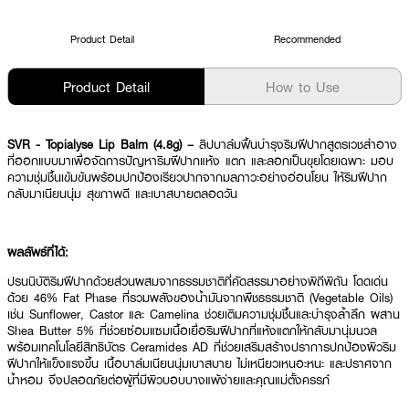
Product Detail
Recommended
Product Detail
How to Use
SVR - Topialyse Lip Balm (4.8g) –
ลิปบาล์มฟื้นบำรุงริมฝีปากสูตรเวชสำอาง
ที่ออกแบบมาเพื่อจัดการปัญหาริมฝีปากแห้ง แตก และลอกเป็นขุยโดยเฉพาะ มอบ
ความชุ่มชื้นเข้มข้นพร้อมปกป้องเรียวปากจากมลภาวะอย่างอ่อนโยน ให้ริมฝีปาก
กลับมาเนียนนุ่ม สุขภาพดี และเบาสบายตลอดวัน
ผลลัพธ์ที่ได้:
ปรนนิบัติริมฝีปากด้วยส่วนผสมจากธรรมชาติที่คัดสรรมาอย่างพิถีพิถัน โดดเด่น
ด้วย 46% Fat Phase ที่รวมพลังของน้ำมันจากพืชธรรมชาติ (Vegetable Oils)
เช่น Sunflower, Castor และ Camelina ช่วยเติมความชุ่มชื้นและบำรุงล้ำลึก ผสาน
Shea Butter 5% ที่ช่วยซ่อมแซมเนื้อเยื่อริมฝีปากที่แห้งแตกให้กลับมานุ่มนวล
พร้อมเทคโนโลยีสิทธิบัตร Ceramides AD ที่ช่วยเสริมสร้างปราการปกป้องผิวริม
ฝีปากให้แข็งแรงขึ้น เนื้อบาล์มเนียนนุ่มเบาสบาย ไม่เหนียวเหนอะหนะ และปราศจาก
น้ำหอม จึงปลอดภัยต่อผู้ที่มีผิวบอบบางแพ้ง่ายและคุณแม่ตั้งครรภ์