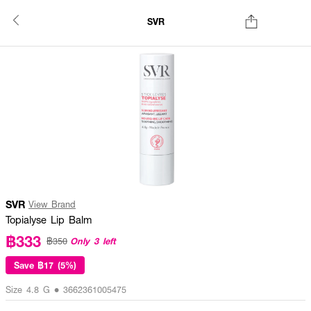
SVR
SVR
View Brand
Topialyse Lip Balm
฿333
Only 3 left
฿350
Save
฿17 (5%)
Size 4.8 G • 3662361005475