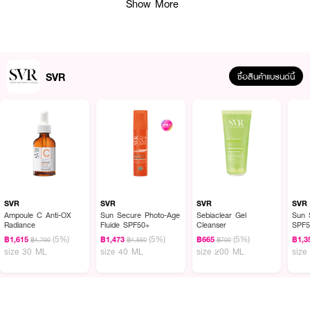
Show More
● เอสวีอาร์ โทเปียลิซ์ ลิปบาล์ม
● 84% Vegetable Oils ฟื้นบำรุงและมอบความชุ่มชื้นให้ริมฝีปากอย่างล้ำลึก
● Shea Butter 5% ช่วยปลอบประโลมและซ่อมแซมริมฝีปากที่แตกแห้งให้กลับมา
SVR
ซื้อสินค้าแบรนด์นี้
เรียบเนียน
● Ceramides AD Patent เสริมเกราะป้องกันผิวริมฝีปากให้แข็งแรงและสุขภาพดี
● 11% Vegetable Wax (Carnauba Wax) สร้างฟิล์มบางๆ เคลือบปกป้องริม
ฝีปากจากปัจจัยภายนอก
● Long-Lasting Comfort มอบความชุ่มชื้นยาวนาน ลดความแห้งตึงทันทีที่ใช้
● Fragrance-Free & Hypoallergenic ปราศจากน้ำหอม อ่อนโยนต่อผิวริม
ฝีปากที่ระคายเคืองง่าย
SVR
SVR
SVR
SVR
● Family Care ใช้ได้ทั้งเด็ก (3 ปีขึ้นไป) ผู้ใหญ่ และสตรีมีครรภ์หรือให้นมบุตร
Ampoule C Anti-OX
Sun Secure Photo-Age
Sebiaclear Gel
Sun 
Radiance
Fluide SPF50+
Cleanser
SPF5
● Made in France คุณภาพมาตรฐานเวชสำอางพรีเมียมจากฝรั่งเศส
(5%)
(5%)
(5%)
฿1,615
฿1,473
฿665
฿1,3
฿1,700
฿1,550
฿700
size 30 ML
size 40 ML
size 200 ML
size
● FDA Registration no. 13-2-6800028474
● ปริมาณ: 4.8 g