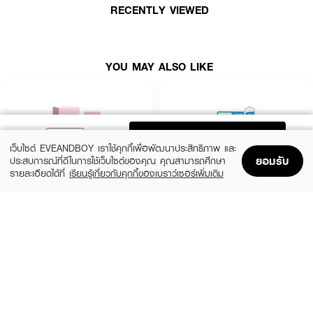
RECENTLY VIEWED
How To Use:
● ทาลิปบาล์มให้ทั่วริมฝีปากทั้งบนและล่าง
● สามารถใช้ได้บ่อยตามต้องการตลอดทั้งวัน เมื่อรู้สึกว่าริมฝีปากแห้งหรือตึง
YOU MAY ALSO LIKE
● แนะนำให้ทาหนาๆ ก่อนนอนเพื่อเป็นการทำ Lip Mask ช่วยฟื้นบำรุงริมฝีปาก
อย่างล้ำลึกในตอนกลางคืน
ADD TO BAG
Ingredients:
เว็บไซต์ EVEANDBOY เราใช้คุกกี้เพื่อพัฒนาประสิทธิภาพ และ
ยอมรับ
ประสบการณ์ที่ดีในการใช้เว็บไซต์ของคุณ คุณสามารถศึกษา
CAPRYLIC/CAPRIC TRIGLYCERIDE, HELIANTHUS ANNUUS
รายละเอียดได้ที่
เรียนรู้เกี่ยวกับคุกกี้ของเบราว์เซอร์เพิ่มเติม
(SUNFLOWER) SEED OIL, RICINUS COMMUNIS (CASTOR) SEED OIL,
Home
Home
Promotions
Promotions
Shopping Bag
Shopping Bag
Account
Account
BUTYROSPERMUM PARKII (SHEA) BUTTER, CAMELINA SATIVA SEED
OIL, TOCOPHEROL, ASCORBYL PALMITATE, CERA CARNAUBA
KYLIE
MEDIHEAL
Lip Oil
Labocare Pantenolips Healssence
(20%)
(50%)
฿792
฿99
฿990
฿199
FAQ:
5 Variations
size 10 ML
● ปากลอกเป็นแผ่นๆ จะช่วยได้ไหมคะ? ช่วยได้ดีมากค่ะ เพราะมี Shea Butter และ
น้ำมันธรรมชาติเข้มข้นที่จะช่วยเข้าสมานรอยแตกและทำให้สะเก็ดที่ลอกอ่อนนุ่มลงจน
หลุดออกไปเองอย่างอ่อนโยน พร้อมบำรุงให้ผิวใหม่เนียนนุ่มค่ะ