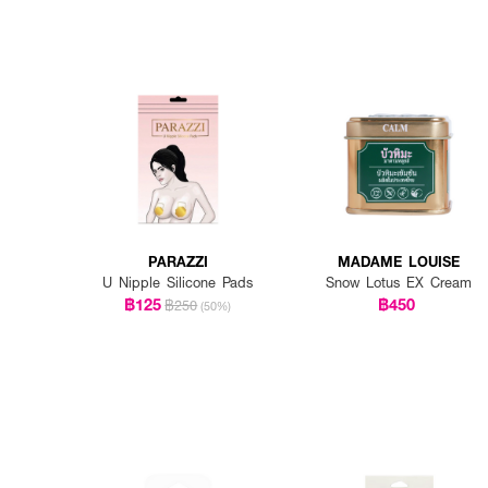
PARAZZI
MADAME LOUISE
U Nipple Silicone Pads
Snow Lotus EX Cream
฿125
฿450
฿250
(50%)