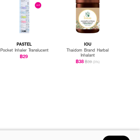
PASTEL
IOU
Pocket Inhaler Translucent
Thaidom Brand Harbal
Inhalant
฿29
฿38
฿39
(3%)