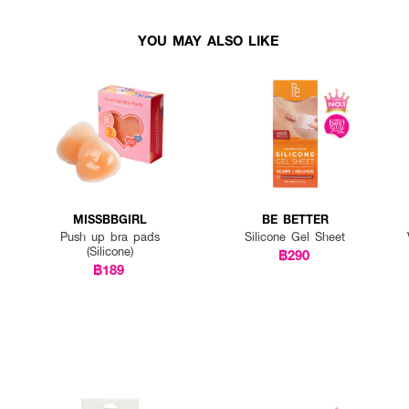
YOU MAY ALSO LIKE
MISSBBGIRL
BE BETTER
Push up bra pads
Silicone Gel Sheet
(Silicone)
฿290
฿189