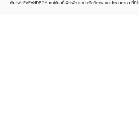
เว็บไซต์ EVEANDBOY เราใช้คุกกี้เพื่อพัฒนาประสิทธิภาพ และประสบการณ์ที่ดี
ABOUT EVEANDBOY
CUS
Brand story
Online
Privacy Policy
Find a
Terms and Conditions
Contac
Sell on EVEANDBOY
Whistleblowing