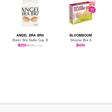
ANGEL BRA BRA
BLOOMBOOM
Boom Bra Nude Cup B
Silicone Bra A
฿250
฿459
฿290
(14%)