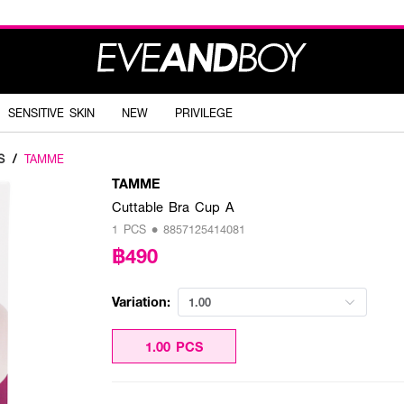
SENSITIVE SKIN
NEW
PRIVILEGE
S
/
TAMME
TAMME
Cuttable Bra Cup A
1 PCS • 8857125414081
฿490
Variation:
1.00
1.00 PCS