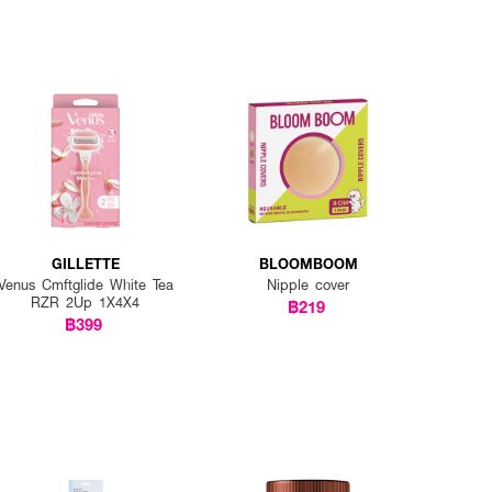
GILLETTE
BLOOMBOOM
Venus Cmftglide White Tea
Nipple cover
RZR 2Up 1X4X4
฿219
฿399