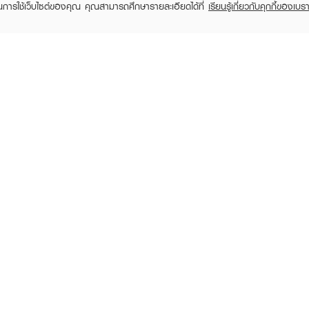
ในการใช้เว็บไซต์ของคุณ คุณสามารถศึกษารายละเอียดได้ที่
เรียนรู้เกี่ยวกับคุกกี้ของเบรา
TOMER CARE
EVEANDBOY MEMBER
 Shopping
Member registration
 store
t us