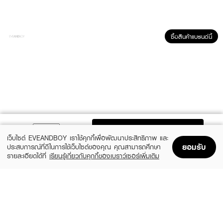
ซื้อสินค้าแบรนด์นี้
ผลลัพธ์ที่ได้ :
ADD TO BAG
ผ้าอนามัยแบบกางเกง Size L สะโพก 37-47นิ้ว
เว็บไซต์ EVEANDBOY เราใช้คุกกี้เพื่อพัฒนาประสิทธิภาพ และ
ยอมรับ
ประสบการณ์ที่ดีในการใช้เว็บไซต์ของคุณ คุณสามารถศึกษา
● TAMME-Lady Diaper
รายละเอียดได้ที่
เรียนรู้เกี่ยวกับคุกกี้ของเบราว์เซอร์เพิ่มเติม
● ผ้าอนามัยแบบกางเกง
Home
Home
Promotions
Promotions
Shopping Bag
Shopping Bag
Account
Account
● Size L
● สะโพก 37-47นิ้ว
RECENTLY VIEWED
● 2 PCS