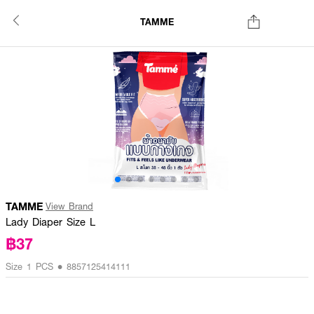
TAMME
TAMME
View Brand
Lady Diaper Size L
฿37
Size 1 PCS • 8857125414111