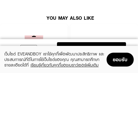
YOU MAY ALSO LIKE
ADD TO BAG
เว็บไซต์ EVEANDBOY เราใช้คุกกี้เพื่อพัฒนาประสิทธิภาพ และ
ยอมรับ
ประสบการณ์ที่ดีในการใช้เว็บไซต์ของคุณ คุณสามารถศึกษา
รายละเอียดได้ที่
เรียนรู้เกี่ยวกับคุกกี้ของเบราว์เซอร์เพิ่มเติม
Home
Home
Promotions
Promotions
Shopping Bag
Shopping Bag
Account
Account
PARAZZI
MADAME LOUISE
U Nipple Silicone Pads
Snow Lotus EX Cream
(50%)
฿125
฿450
฿250
size 45 G
Nude