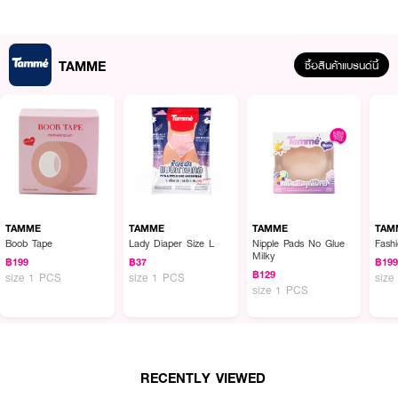
● สี Nude
● ขนาด 8 cm.
How to Use :
TAMME
ซื้อสินค้าแบรนด์นี้
ทำความสะอาดผิวบริเวณที่ต้องการแปะ โดยผิวต้องแห้งสนิทจากนั้นก็แปะ
TAMME
Nipple Pads Flower Shape With Glue
แล้วลูปไล้ให้รอบเรียบสนิท กลืนไปกับ
ผิว
TAMME
TAMME
TAMME
TAM
Boob Tape
Lady Diaper Size L
Nipple Pads No Glue
Fash
Milky
฿199
฿37
฿19
฿129
size 1 PCS
size 1 PCS
size
size 1 PCS
RECENTLY VIEWED