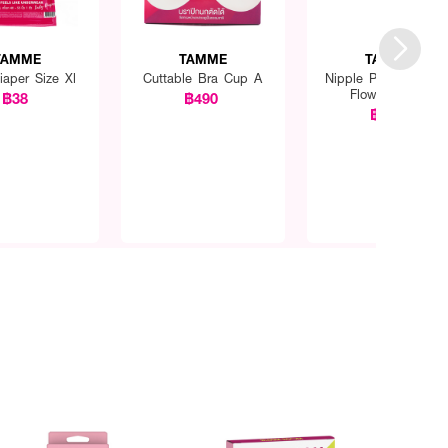
TAMME
TAMME
TAMME
iaper Size Xl
Cuttable Bra Cup A
Nipple Pads No Glu
Flower (SKIN)
฿38
฿490
฿129
หมาดๆ