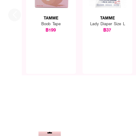
TAMME
TAMME
Boob Tape
Lady Diaper Size L
฿199
฿37
How to Use :
-ทำความสะอาดผิวบริเวณหน้า
-แปะซิลิโคนบนหน้าอก(ด้านเง