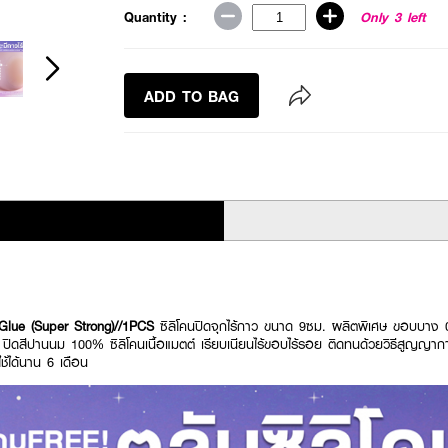
Quantity :
Only 3 left
ADD TO BAG
lue (Super Strong)//1PCS
ซิลิโคนปิดจุกไร้กาว ขนาด 9ซม. ผลิตพิเศษ ขอบบา
สีปานนม 100% ซิลิโคนเนื้อแมตต์ เรียบเนียนไร้ขอบไร้รอย ติดทนด้วยวิธีสูญญากา
ช้ได้นาน 6 เดือน