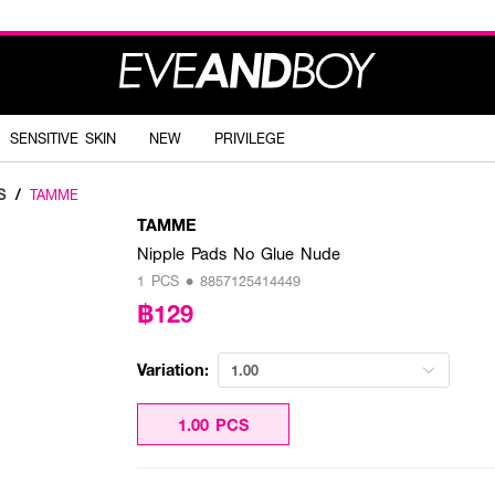
SENSITIVE SKIN
NEW
PRIVILEGE
S
/
TAMME
TAMME
Nipple Pads No Glue Nude
1 PCS • 8857125414449
฿129
Variation:
1.00
1.00 PCS