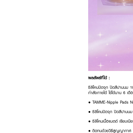
ผลลัพธ์ที่ได้ :
ซิลิโคนปิดจุก ปิดสีปานนม 
กำลังกายได้ ใช้ได้นาน 6 เดื
● TAMME-Nipple Pads No
● ซิลิโคนปิดจุก ปิดสีปาน
● ซิลิโคนเนื้อแมตต์ เรียบเนี
● ติดทนด้วยวิธีสูญญากาศ เ