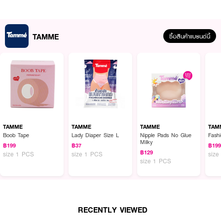
TAMME
ซื้อสินค้าแบรนด์นี้
TAMME
TAMME
TAMME
TAM
ผลลัพธ์ที่ได้ :
Boob Tape
Lady Diaper Size L
Nipple Pads No Glue
Fash
Milky
฿199
฿37
฿19
ซิลิโคนกันโป๊ ปิดจุกมีกาว กาวเหนียว ใช้ได้ 60+ ครั้ง ขนาด 9ซม. ผลิตพิเศษ ขอบ
฿129
size 1 PCS
size 1 PCS
size
บาง 0.5 มม. ตรงกลางหนา 3 มม. ปิดสีปานทึบ 100% มีกล่องเก็บพร้อมตลับ
size 1 PCS
2 ชิ้นกันฝุ่น
● TAMME Nipple Pads With Glue Premium Milky
● แทมเม่ ซิลิโคนปิดจุกมีกาว
RECENTLY VIEWED
● กาวเหนียว ใช้ได้ 60+ ครั้ง