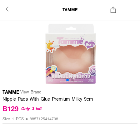
TAMME
TAMME
View Brand
Nipple Pads With Glue Premium Milky 9cm
฿129
Only 3 left
Size 1 PCS • 8857125414708