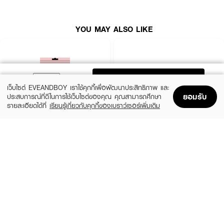
● ขนาด 9ซม. ผลิตพิเศษ ขอบบาง 0.5 มม. ตรงกลางหนา 3 มม
● ปิดสีปานทึบ 100%
YOU MAY ALSO LIKE
● มีกล่องเก็บพร้อมตลับ 2 ชิ้นกันฝุ่น
How to Use :
ADD TO BAG
เว็บไซต์ EVEANDBOY เราใช้คุกกี้เพื่อพัฒนาประสิทธิภาพ และ
-ทำความสะอาดแบบน้ำผ่านๆไม่จำเป็นต้องถู หรือใช้สบู่ รอให้แห้งก่อนแล้วแปะ
ยอมรับ
ประสบการณ์ที่ดีในการใช้เว็บไซต์ของคุณ คุณสามารถศึกษา
Plastic กลับคืนไว้
รายละเอียดได้ที่
เรียนรู้เกี่ยวกับคุกกี้ของเบราว์เซอร์เพิ่มเติม
-ก่อนใช้ผิวต้องสะอาดไม่มีฝุ่นและแห้งสนิท ถ้าเปียกน้ำจะแปะไม่อยู่
Home
Home
Promotions
Promotions
Shopping Bag
Shopping Bag
Account
Account
-ปิดจุกแล้ว สามาถใส่ว่ายน้ำได้ได้ โดนน้ำจากด้านนอกไม่เป็นไรไม่หลุดแน่นอน หลาย
PARAZZI
MADAME LOUISE
คนใส่ดำน้ำ ลงทะเล
U Nipple Silicone Pads
Snow Lotus EX Cream
-เหงื่ออกเยอะไม่แนะนำ เมื่อเจลโดนน้ำจะไม่ค่อยเหนียว ต้องรอให้เจลแห้งก่อน แล้ว
(50%)
฿125
฿450
฿250
จึงแปะใหม่ได้
size 45 G
Nude
-15-20 ครั้ง ควรเปลี่ยนใหม่ เพราะเจลสะสมสิ่งสกปรกไว้นานเกินไป