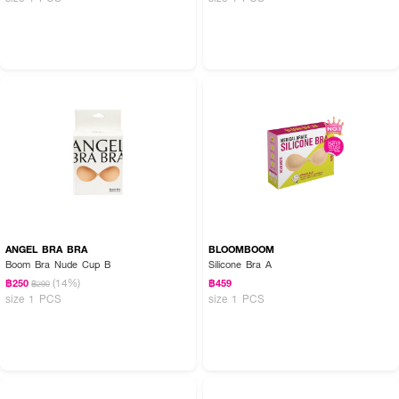
ANGEL BRA BRA
BLOOMBOOM
Boom Bra Nude Cup B
Silicone Bra A
(14%)
฿250
฿459
฿290
size 1 PCS
size 1 PCS