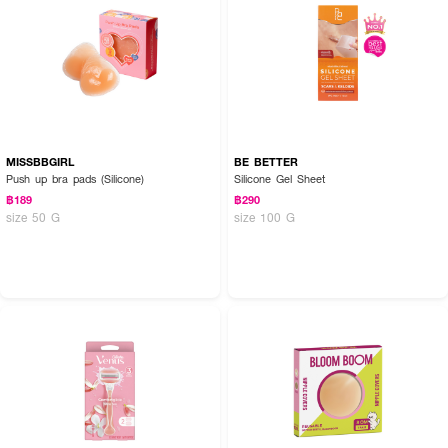
MISSBBGIRL
BE BETTER
Push up bra pads (Silicone)
Silicone Gel Sheet
฿189
฿290
size 50 G
size 100 G