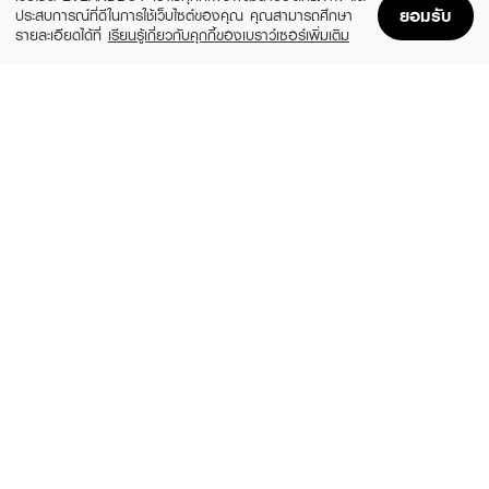
ยอมรับ
ประสบการณ์ที่ดีในการใช้เว็บไซต์ของคุณ คุณสามารถศึกษา
รายละเอียดได้ที่
เรียนรู้เกี่ยวกับคุกกี้ของเบราว์เซอร์เพิ่มเติม
Home
Home
Promotions
Promotions
Shopping Bag
Shopping Bag
Account
Account
GILLETTE
ANGEL BRA BRA
Venus Smooth Sensitive 2Up 1X6X6
Skin Bra No Glue
(49%)
฿329
฿92
฿179
size 1 PCS
size 42 G
FLOWER KNOWS
BLOOMBOOM
The Sweetie Bear Collection Hand Held
Silicone Bra B
Mirror
฿459