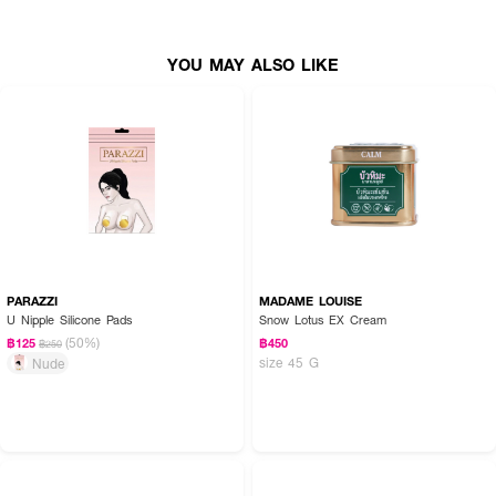
·
ใส่ออกกำลังกายและว่ายน้ำได้ ติดทน เกาะผิวแน่นตลอดทั้งวัน
·
ใช้ได้นาน 60ครั้ง
YOU MAY ALSO LIKE
How to Use :
· ล้างซิลิโคนก่อนใช้ทุกครั้ง ด้านในซิลิโคนจะมีลักษณะเงาวาว ใช้สำหรับ แปะลงผิว
ควรล้างฝุ่น ความมัน และคราบน้ำออกให้หมดก่อนใช้
· ทำความสะอาดผิวบริเวณหน้าอกให้สะอาดเหมือนอาบน้ำใหม่ ไม่จำเป็นต้องเช็ดผิว
ให้แห้งมาก หรือพรมน้ำบนผิวพอชุ่มชื้น
· แปะซิลิโคนลงบนหน้าอกทั้งสองข้าง และกดซิลิโคนเพื่อไล่อากาศออก
PARAZZI
MADAME LOUISE
· สามารถทาสกินแคร์บนผิวก่อนแปะได้ ช่วยให้ซิลิโคนติดทนยิ่งขึ้น แนะนำเฉพาะน้ำ
U Nipple Silicone Pads
Snow Lotus EX Cream
ตบ เซรั่ม หรือสกินแคร์ที่ไม่มีส่วนผสมของน้ำมัน
(50%)
฿125
฿450
฿250
size 45 G
Nude
· สามารถแปะซิลิโคนเลยขึ้นมาเนินหน้าอกได้ เพื่อไม่ให้ซิลิโคนตกตามแรงโน้มถ่วง