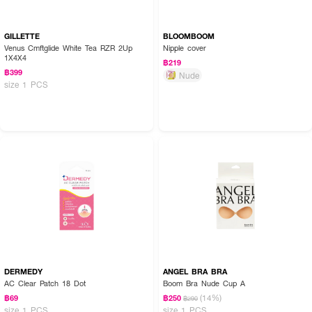
GILLETTE
BLOOMBOOM
Venus Cmftglide White Tea RZR 2Up
Nipple cover
1X4X4
฿219
฿399
Nude
size 1 PCS
DERMEDY
ANGEL BRA BRA
AC Clear Patch 18 Dot
Boom Bra Nude Cup A
(14%)
฿69
฿250
฿290
size 1 PCS
size 1 PCS