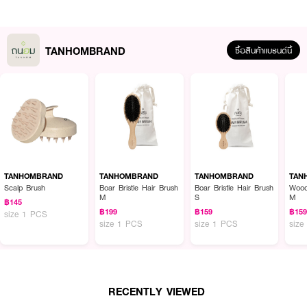
TANHOMBRAND
ซื้อสินค้าแบรนด์นี้
ผลลัพธ์ที่ได้ :
TANHOMBRAND Boar bristle hair brush M
หวีขนหมูป่าแท้ หวีที่ช่วยฟื้นฟู
เส้นผมให้กลับมาสวยงามดั่งเดิม ความพิเศษของหวีขนหมูป่า คือ ขนหมูนั้นมี
ลักษณะคล้ายคลึงกับเส้นผมมนุษย์ซึ่งสามารถช่วยกระจายน้ำมันหรือซีบัม จากโคน
ผมไปยังปลายผมได้ด้วยตัวหวีเองโดยไม่ต้องพึ่งน้ำมันบำรุงหรือทรีทเม้นท์
TANHOMBRAND
TANHOMBRAND
TANHOMBRAND
TAN
Scalp Brush
Boar Bristle Hair Brush
Boar Bristle Hair Brush
Wood
▪ ขนแปรงทำจากขนหมูป่าแท้ และในลอนนวดศรีษะ
M
S
M
฿145
฿199
฿159
฿15
size 1 PCS
▪ ด้ามจับทำจากไม้เมเปิ้ล คุณภาพดีทนทาน
size 1 PCS
size 1 PCS
size
▪ ขนหมูอัดแน่น ไม่หลุดง่าย
▪ ช่วยทะนุถนอมเส้นผมที่เปราะบาง ตัวขนหมูจะช่วยกระจายน้ำมันบนหนังศีรษะไปทั่ว
เส้นผม
RECENTLY VIEWED
▪ ทำให้ผมเงางามขึ้น และยังช่วยทำความสะอาดเส้นผม เอาสิ่งสกปรกออกจาก