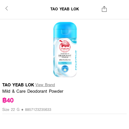
TAO YEAB LOK
TAO YEAB LOK
View Brand
Mild & Care Deodorant Powder
฿40
Size 22 G • 8857123235633