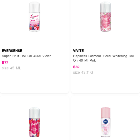
EVERSENSE
VIVITE
Super Fruit Roll On 45Ml Violet
Hapiness Glamour Floral Whitening Roll
On 40 Ml Pink
฿77
฿82
size 45 ML
size 43.7 G