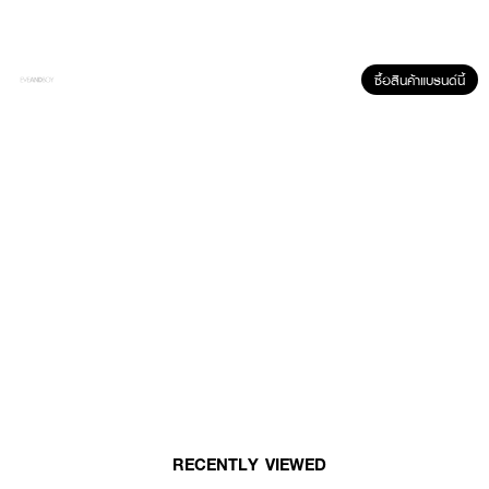
ซื้อสินค้าแบรนด์นี้
ผลลัพธ์ที่ได้ :
แป้งระงับกลิ่นกาย สูตรมายด์ แอนด์ เฟิร์ม ให้วงแขนหอมน่าอยู่ใกล้ ระงับกลิ่นกาย
มั่นใจ 24 ชม.
● TAO YEAB LOK Mild & Firm Deodorant Powder
● แป้งระงับกลิ่นกาย
●
กลิ่นแป้งเด็ก หอมละมุน
RECENTLY VIEWED
●
สูตรอ่อนโยนต่อผิว ใช้ได้แม้ผิวบอบบางแพ้ง่าย