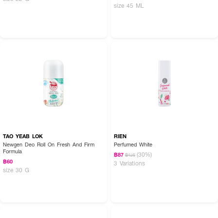
size 45 ML
TAO YEAB LOK
RIEN
Newgen Deo Roll On Fresh And Firm
Perfumed White
Formula
(30%)
฿87
฿125
฿60
3 Variations
size 30 G