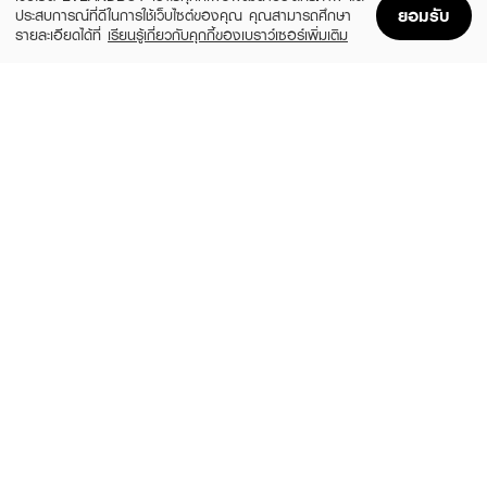
ยอมรับ
ประสบการณ์ที่ดีในการใช้เว็บไซต์ของคุณ คุณสามารถศึกษา
รายละเอียดได้ที่
เรียนรู้เกี่ยวกับคุกกี้ของเบราว์เซอร์เพิ่มเติม
Home
Home
Promotions
Promotions
Shopping Bag
Shopping Bag
Account
Account
NIVEA
NIVEA
Pearl & Beauty (Double Pack)
Extra Brigh Max Protect Roll On
(28%)
฿179
฿79
฿109
2 Variations
size 50 ML
ULTRA MILD
TAO YEAB LOK
UM Roll-on INTENSE SMOOTH 40ML
Whitening Deodorant Powder Refill
(Lovable)
฿30