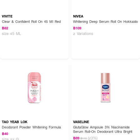
VIVITE
NIVEA
Clear & Confident Roll On 45 Ml Red
Whitening Deep Serum Roll On Hokkaido
฿82
฿109
size 45 ML
2 Variations
TAO YEAB LOK
VASELINE
Deodorant Powder Whitening Formula
GlutaGlow Ampoule 3% Niacinamide
Serum Roll-On Deodorant Ultra Bright
฿40
(23%)
฿89
฿115
size 22 G