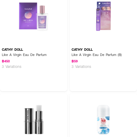
CATHY DOLL
CATHY DOLL
Like A Virgin Eau De Parfum
Like A Virgin Eau De Parfum (B)
฿450
฿59
3 Variations
3 Variations