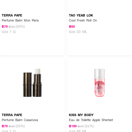
TERRA PAFE
TAO YEAB LOK
Perfume Balm Mon Paris
Cool Fresh Roll On
(39%)
฿79
฿60
฿129
size 7 G
size 30 ML
TERRA PAFE
KISS MY BODY
Perfume Balm Casanova
Eau de Toilette Apple Sherbet
(39%)
(32%)
฿79
฿189
฿129
฿279
size 7 G
size 88 ML