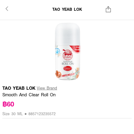
TAO YEAB LOK
TAO YEAB LOK
View Brand
Smooth And Clear Roll On
฿60
Size 30 ML • 8857123235572