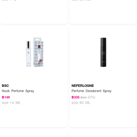
BSC
NEFERLOGNE
Nook Perfume Spray
Perfume Deodorant Spray
(3%)
฿149
฿335
฿345
size 14 ML
size 80 ML