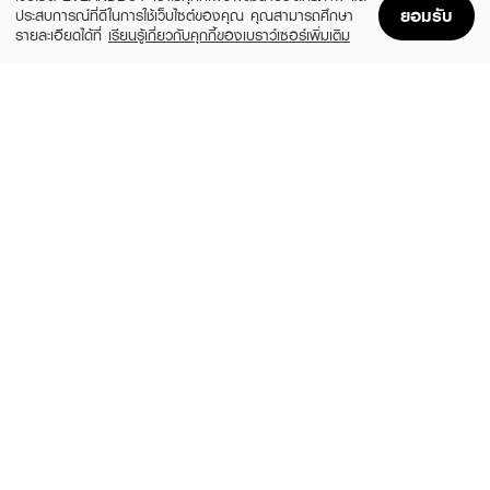
ยอมรับ
ประสบการณ์ที่ดีในการใช้เว็บไซต์ของคุณ คุณสามารถศึกษา
รายละเอียดได้ที่
เรียนรู้เกี่ยวกับคุกกี้ของเบราว์เซอร์เพิ่มเติม
Home
Home
Promotions
Promotions
Shopping Bag
Shopping Bag
Account
Account
BSC
MISTINE
Valentina Musk Oil
Thommo Fresh & Floral Eau De Perfume
(4%)
฿350
฿95
฿99
size 8 ML
size 6.5 ML
KISS MY BODY
TERRA PAFE
Eau de Toilette Sundae Whip
Perfume Balm Sirens Whisper
(32%)
(39%)
฿189
฿79
฿279
฿129