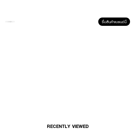
·
ป้องกันแบคทีเรียสาเหตุหลักของกลิ่นกาย
·
Smooth and Clear : สมูท แอนด์ เคลียร์ (สูตรลดการเกิดขน)
ซื้อสินค้าแบรนด์นี้
How to Use :
ทาวันละ 1 ครั้ง ตอนเช้าหลังอาบน้ำเพื่อความมั่นใจตลอดวัน
RECENTLY VIEWED