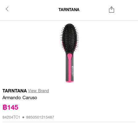
TARNTANA
TARNTANA
View Brand
Armando Caruso
฿145
84204TC1 • 8850501215487