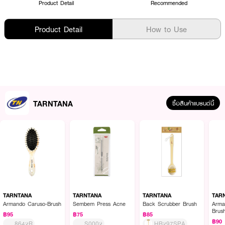
Product Detail
Recommended
Product Detail
How to Use
TARNTANA
ซื้อสินค้าแบรนด์นี้
TARNTANA
TARNTANA
TARNTANA
TAR
Armando Caruso-Brush
Sembem Press Acne
Back Scrubber Brush
Arma
Brus
฿95
฿75
฿85
฿90
8642R
S0002
HB297SPA