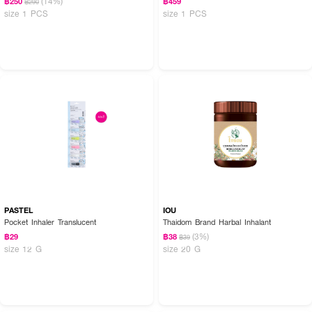
(14%)
฿250
฿459
฿290
size 1 PCS
size 1 PCS
PASTEL
IOU
Pocket Inhaler Translucent
Thaidom Brand Harbal Inhalant
(3%)
฿29
฿38
฿39
size 12 G
size 20 G