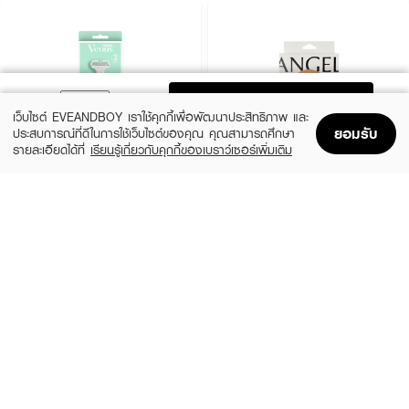
ADD TO BAG
เว็บไซต์ EVEANDBOY เราใช้คุกกี้เพื่อพัฒนาประสิทธิภาพ และ
ยอมรับ
ประสบการณ์ที่ดีในการใช้เว็บไซต์ของคุณ คุณสามารถศึกษา
รายละเอียดได้ที่
เรียนรู้เกี่ยวกับคุกกี้ของเบราว์เซอร์เพิ่มเติม
Home
Home
Promotions
Promotions
Shopping Bag
Shopping Bag
Account
Account
GILLETTE
ANGEL BRA BRA
Venus Smooth Sensitive 2Up 1X6X6
Skin Bra No Glue
(49%)
฿329
฿92
฿179
size 1 PCS
size 42 G