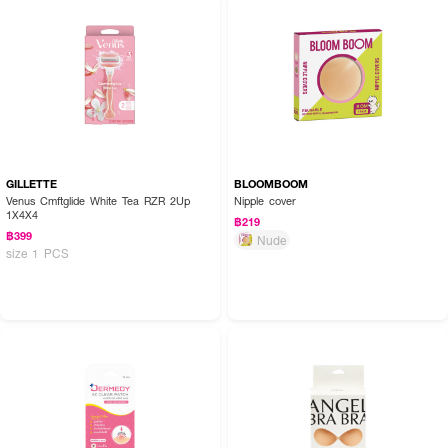
GILLETTE
BLOOMBOOM
Venus Cmftglide White Tea RZR 2Up
Nipple cover
1X4X4
฿219
฿399
Nude
size 1 PCS