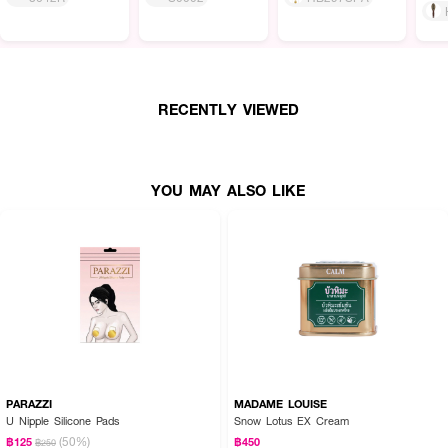
RECENTLY VIEWED
YOU MAY ALSO LIKE
PARAZZI
MADAME LOUISE
U Nipple Silicone Pads
Snow Lotus EX Cream
(50%)
฿125
฿450
฿250