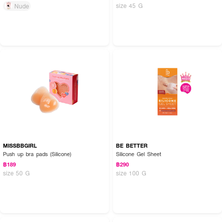
size 45 G
Nude
MISSBBGIRL
BE BETTER
Push up bra pads (Silicone)
Silicone Gel Sheet
฿189
฿290
size 50 G
size 100 G