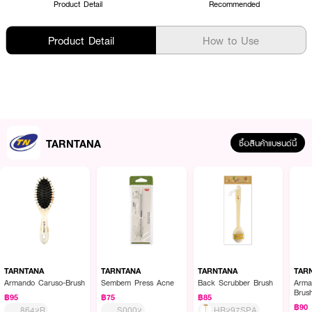
Product Detail
Recommended
Product Detail
How to Use
TARNTANA
ซื้อสินค้าแบรนด์นี้
TARNTANA
TARNTANA
TARNTANA
TAR
Armando Caruso-Brush
Sembem Press Acne
Back Scrubber Brush
Arma
Brus
฿95
฿75
฿85
฿90
8642R
S0002
HB297SPA