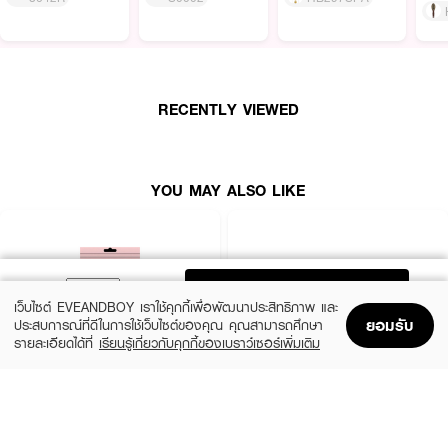
RECENTLY VIEWED
YOU MAY ALSO LIKE
ADD TO BAG
เว็บไซต์ EVEANDBOY เราใช้คุกกี้เพื่อพัฒนาประสิทธิภาพ และ
ยอมรับ
ประสบการณ์ที่ดีในการใช้เว็บไซต์ของคุณ คุณสามารถศึกษา
รายละเอียดได้ที่
เรียนรู้เกี่ยวกับคุกกี้ของเบราว์เซอร์เพิ่มเติม
Home
Home
Promotions
Promotions
Shopping Bag
Shopping Bag
Account
Account
PARAZZI
MADAME LOUISE
U Nipple Silicone Pads
Snow Lotus EX Cream
(50%)
฿125
฿450
฿250