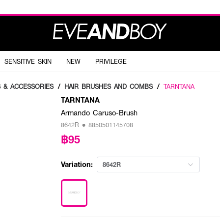
SENSITIVE SKIN
NEW
PRIVILEGE
S & ACCESSORIES
/
HAIR BRUSHES AND COMBS
/
TARNTANA
TARNTANA
Armando Caruso-Brush
8642R • 8850501145708
฿95
Variation:
8642R