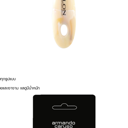
มทุกรูปแบบ
วยและเงางาม แลดูมีน้ำหนัก