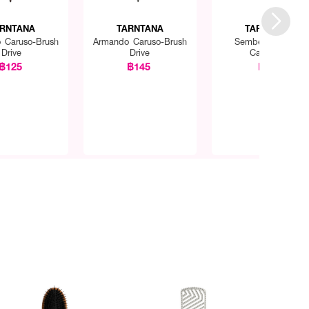
RNTANA
TARNTANA
TARNTANA
 Caruso-Brush
Armando Caruso-Brush
Sembem Divider
Drive
Drive
Cartridge
฿125
฿145
฿75