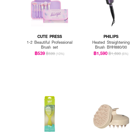
CUTE PRESS
PHILIPS
1-2 Beautiful Professional
Heated Straightening
Brush set
Brush BHH880/00
฿539
฿1,590
฿599
฿1,690
(10%)
(6%)