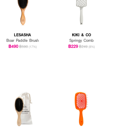
LESASHA
KIKI & CO
Boar Paddle Brush
Springy Comb
฿490
฿229
฿590
฿249
(17%)
(8%)