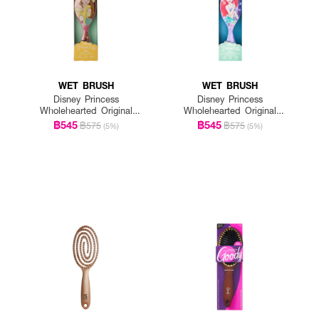
WET BRUSH
WET BRUSH
Disney Princess
Disney Princess
Wholehearted Original
Wholehearted Original
Detangler-Belle Light Pink
Detangler-Ariel Purple
฿545
฿545
฿575
฿575
(5%)
(5%)