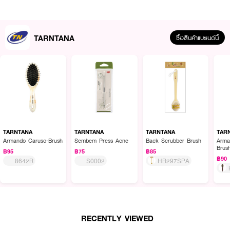
TARNTANA
ซื้อสินค้าแบรนด์นี้
ผลลัพธ์ที่ได้ :
● แข็งแรง ทนทาน
● ใช้สำหรับหวีผม
TARNTANA
TARNTANA
TARNTANA
TAR
Armando Caruso-Brush
Sembem Press Acne
Back Scrubber Brush
Arma
How To Use :
Brus
฿95
฿75
฿85
฿90
ใช้จัดแต่งทรงผม
8642R
S0002
HB297SPA
RECENTLY VIEWED