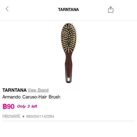
TARNTANA
TARNTANA
View Brand
Armando Caruso-Hair Brush
฿90
Only 3 left
HB258WE • 8850501142264