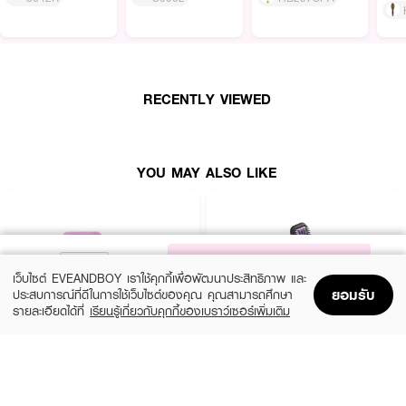
RECENTLY VIEWED
YOU MAY ALSO LIKE
NOTIFY ME
เว็บไซต์ EVEANDBOY เราใช้คุกกี้เพื่อพัฒนาประสิทธิภาพ และ
ยอมรับ
ประสบการณ์ที่ดีในการใช้เว็บไซต์ของคุณ คุณสามารถศึกษา
รายละเอียดได้ที่
เรียนรู้เกี่ยวกับคุกกี้ของเบราว์เซอร์เพิ่มเติม
Home
Home
Promotions
Promotions
Shopping Bag
Shopping Bag
Account
Account
CUTE PRESS
PHILIPS
1-2 Beautiful Professional Brush set
Heated Straightening Brush BHH880/00
(10%)
(6%)
฿539
฿1,590
฿599
฿1,690