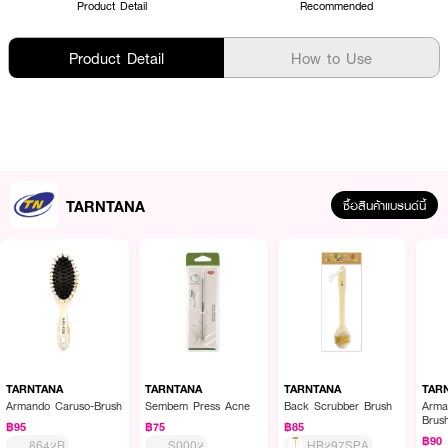
Product Detail
Recommended
Product Detail
How to Use
TARNTANA
ซื้อสินค้าแบรนด์นี้
TARNTANA
TARNTANA
TARNTANA
TAR
Armando Caruso-Brush
Sembem Press Acne
Back Scrubber Brush
Arma
Brus
฿95
฿75
฿85
฿90
8642R
S0002
HB297SPA