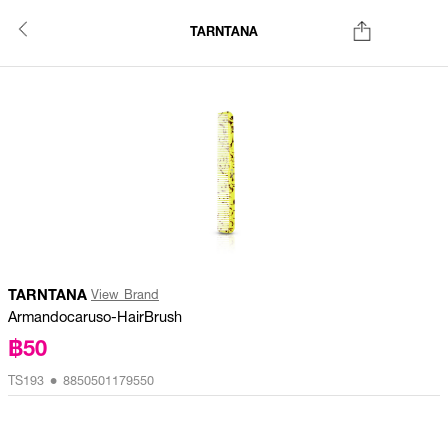
TARNTANA
TARNTANA
View Brand
Armandocaruso-HairBrush
฿50
TS193 • 8850501179550