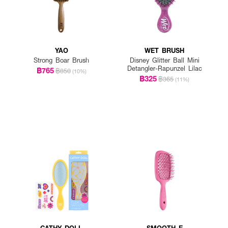
YAO
WET BRUSH
Strong Boar Brush
Disney Glitter Ball Mini
Detangler-Rapunzel Lilac
฿765
฿850
(10%)
฿325
฿365
(11%)
CATHY DOLL
SMOOTH E