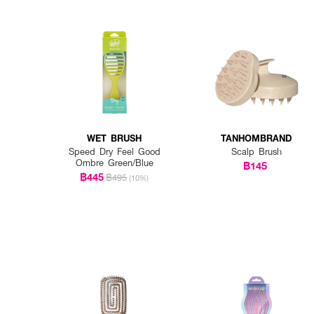
WET BRUSH
TANHOMBRAND
Speed Dry Feel Good
Scalp Brush
Ombre Green/Blue
฿145
฿445
฿495
(10%)