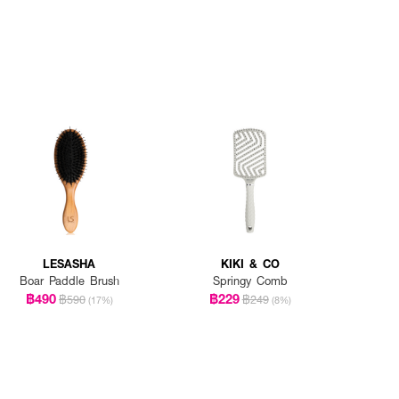
LESASHA
KIKI & CO
Boar Paddle Brush
Springy Comb
฿490
฿229
฿590
฿249
(17%)
(8%)