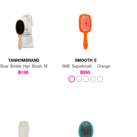
TANHOMBRAND
SMOOTH E
Boar Bristle Hair Brush M
SME Superbrush - Orange
฿199
฿895