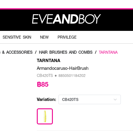
SENSITIVE SKIN
NEW
PRIVILEGE
S & ACCESSORIES
/
HAIR BRUSHES AND COMBS
/
TARNTANA
TARNTANA
Armandocaruso-HairBrush
CB420TS • 8850501184202
฿85
Variation:
CB420TS