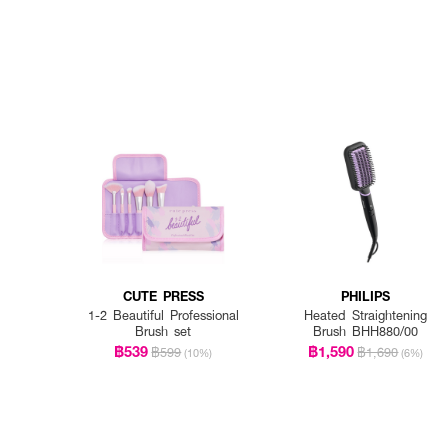
CUTE PRESS
PHILIPS
1-2 Beautiful Professional
Heated Straightening
Brush set
Brush BHH880/00
฿539
฿1,590
฿599
฿1,690
(10%)
(6%)