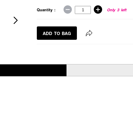
Quantity :
Only 3 left
ADD TO BAG