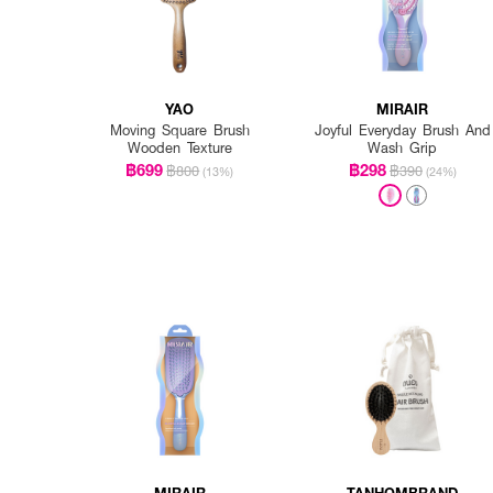
YAO
MIRAIR
Moving Square Brush
Joyful Everyday Brush And
Wooden Texture
Wash Grip
฿699
฿298
฿800
฿390
(13%)
(24%)
MIRAIR
TANHOMBRAND