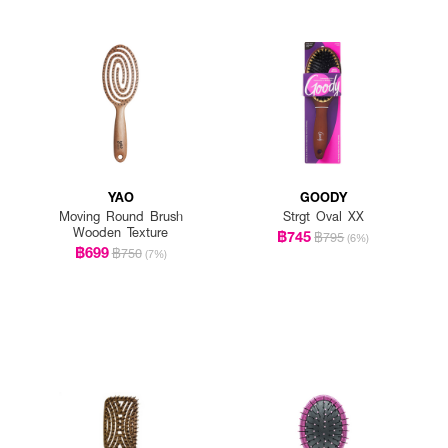
YAO
GOODY
Moving Round Brush
Strgt Oval XX
Wooden Texture
฿745
฿795
(6%)
฿699
฿750
(7%)