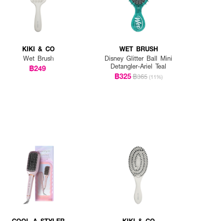
KIKI & CO
WET BRUSH
Wet Brush
Disney Glitter Ball Mini
Detangler-Ariel Teal
฿249
฿325
฿365
(11%)
COOL A STYLER
KIKI & CO