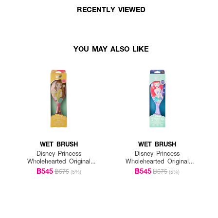
RECENTLY VIEWED
YOU MAY ALSO LIKE
WET BRUSH
WET BRUSH
Disney Princess
Disney Princess
Wholehearted Original
Wholehearted Original
Detangler-Belle Light Pink
Detangler-Ariel Purple
฿545
฿545
฿575
฿575
(5%)
(5%)