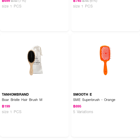
(7%)
(6%)
฿699
฿745
฿750
฿795
size 1 PCS
size 1 PCS
TANHOMBRAND
SMOOTH E
Boar Bristle Hair Brush M
SME Superbrush - Orange
฿199
฿895
size 1 PCS
5 Variations