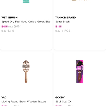
WET BRUSH
TANHOMBRAND
Speed Dry Feel Good Ombre Green/Blue
Scalp Brush
(10%)
฿445
฿145
฿495
size 63 G
size 1 PCS
YAO
GOODY
Moving Round Brush Wooden Texture
Strgt Oval XX