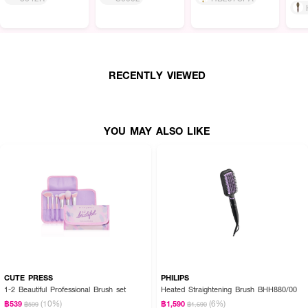
RECENTLY VIEWED
YOU MAY ALSO LIKE
CUTE PRESS
PHILIPS
1-2 Beautiful Professional Brush set
Heated Straightening Brush BHH880/00
(10%)
(6%)
฿539
฿1,590
฿599
฿1,690