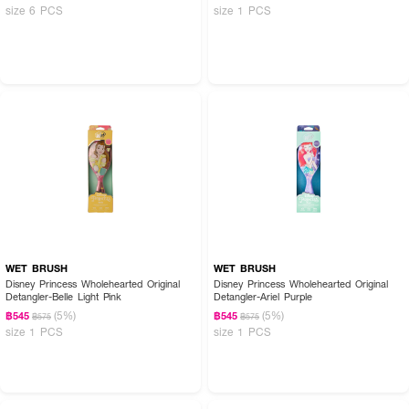
size 6 PCS
size 1 PCS
WET BRUSH
WET BRUSH
Disney Princess Wholehearted Original
Disney Princess Wholehearted Original
Detangler-Belle Light Pink
Detangler-Ariel Purple
(5%)
(5%)
฿545
฿545
฿575
฿575
size 1 PCS
size 1 PCS