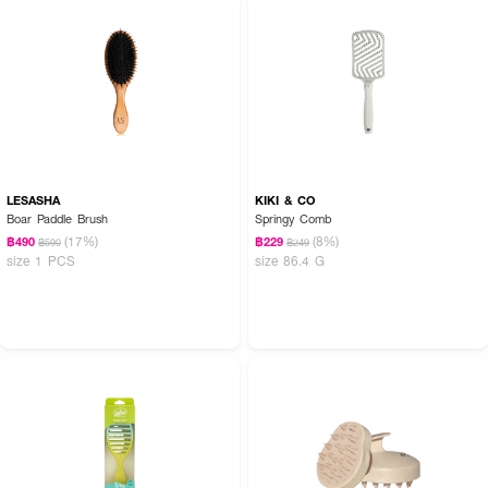
LESASHA
KIKI & CO
Boar Paddle Brush
Springy Comb
(17%)
(8%)
฿490
฿229
฿590
฿249
size 1 PCS
size 86.4 G