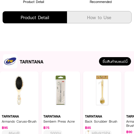
Product Detail
Recommended
Product Detail
How to Use
TARNTANA
ซื้อสินค้าแบรนด์นี้
TARNTANA
TARNTANA
TARNTANA
TAR
Armando Caruso-Brush
Sembem Press Acne
Back Scrubber Brush
Arma
Brus
฿95
฿75
฿85
฿90
8642R
S0002
HB297SPA