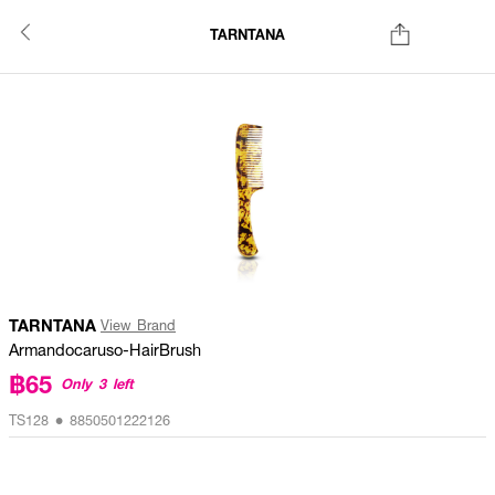
TARNTANA
TARNTANA
View Brand
Armandocaruso-HairBrush
฿65
Only 3 left
TS128 • 8850501222126