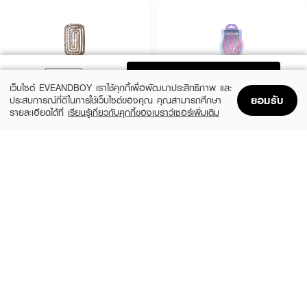
ADD TO BAG
เว็บไซต์ EVEANDBOY เราใช้คุกกี้เพื่อพัฒนาประสิทธิภาพ และ
ยอมรับ
ประสบการณ์ที่ดีในการใช้เว็บไซต์ของคุณ คุณสามารถศึกษา
รายละเอียดได้ที่
เรียนรู้เกี่ยวกับคุกกี้ของเบราว์เซอร์เพิ่มเติม
Home
Home
Promotions
Promotions
Shopping Bag
Shopping Bag
Account
Account
YAO
MIRAIR
Moving Square Brush Wooden Texture
Joyful Everyday Brush And Wash Grip
(13%)
(24%)
฿699
฿298
฿800
฿390
size 1 PCS
2 Variations