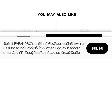
แปรงสำหรับอาบน้ำ
YOU MAY ALSO LIKE
ADD TO BAG
เว็บไซต์ EVEANDBOY เราใช้คุกกี้เพื่อพัฒนาประสิทธิภาพ และ
ยอมรับ
ประสบการณ์ที่ดีในการใช้เว็บไซต์ของคุณ คุณสามารถศึกษา
รายละเอียดได้ที่
เรียนรู้เกี่ยวกับคุกกี้ของเบราว์เซอร์เพิ่มเติม
Home
Home
Promotions
Promotions
Shopping Bag
Shopping Bag
Account
Account
SCHICK
SCHICK
Intuition Sensitive Care Organic Aloe
Intuition Pure Nourishment
(58%)
(58%)
฿189
฿189
฿450
฿450
size 10 G
size 10 G