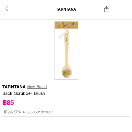
TARNTANA
TARNTANA
View Brand
Back Scrubber Brush
฿85
HB297SPA • 8850501311837