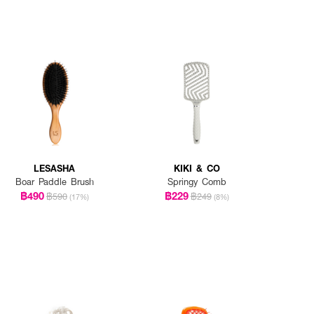
LESASHA
KIKI & CO
Boar Paddle Brush
Springy Comb
฿490
฿229
฿590
฿249
(17%)
(8%)