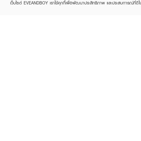
เว็บไซต์ EVEANDBOY เราใช้คุกกี้เพื่อพัฒนาประสิทธิภาพ และประสบการณ์ที่ดี
ABOUT EVEANDBOY
CUS
Brand story
Online
Privacy Policy
Find a
Terms and Conditions
Contac
Sell on EVEANDBOY
Whistleblowing