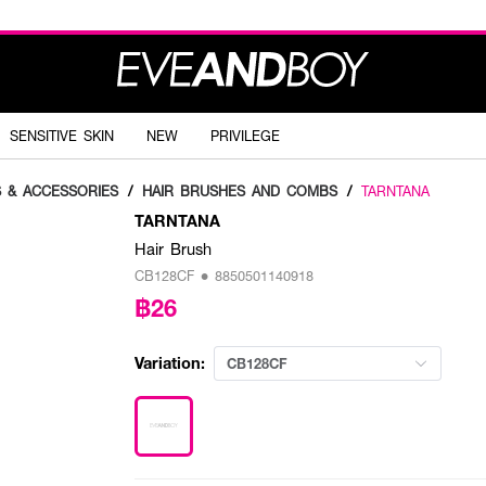
SENSITIVE SKIN
NEW
PRIVILEGE
S & ACCESSORIES
/
HAIR BRUSHES AND COMBS
/
TARNTANA
TARNTANA
Hair Brush
CB128CF • 8850501140918
฿26
Variation:
CB128CF