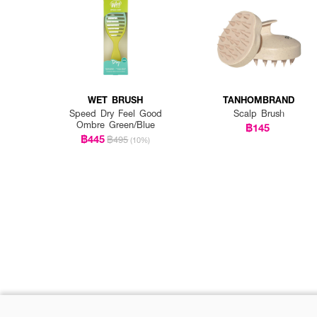
WET BRUSH
TANHOMBRAND
Speed Dry Feel Good
Scalp Brush
Ombre Green/Blue
฿145
฿445
฿495
(10%)