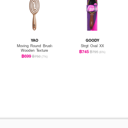
YAO
GOODY
Moving Round Brush
Strgt Oval XX
Wooden Texture
฿745
฿795
(6%)
฿699
฿750
(7%)