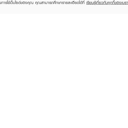
ในการใช้เว็บไซต์ของคุณ คุณสามารถศึกษารายละเอียดได้ที่
เรียนรู้เกี่ยวกับคุกกี้ของเบรา
TOMER CARE
EVEANDBOY MEMBER
 Shopping
Member registration
 store
t us