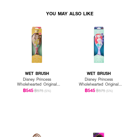
YOU MAY ALSO LIKE
WET BRUSH
WET BRUSH
Disney Princess
Disney Princess
Wholehearted Original
Wholehearted Original
Detangler-Belle Light Pink
Detangler-Ariel Purple
฿545
฿545
฿575
฿575
(5%)
(5%)