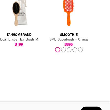
TANHOMBRAND
SMOOTH E
Boar Bristle Hair Brush M
SME Superbrush - Orange
฿199
฿895