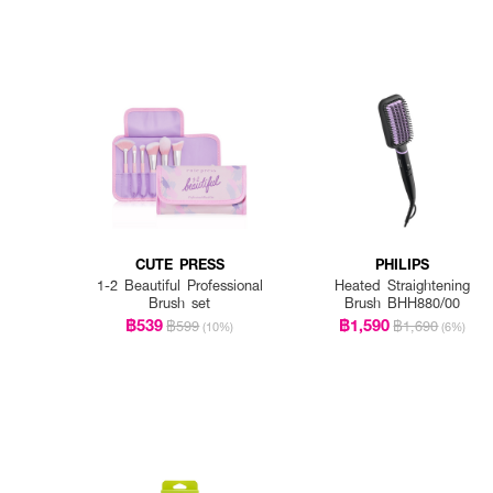
CUTE PRESS
PHILIPS
1-2 Beautiful Professional
Heated Straightening
Brush set
Brush BHH880/00
฿539
฿1,590
฿599
฿1,690
(10%)
(6%)