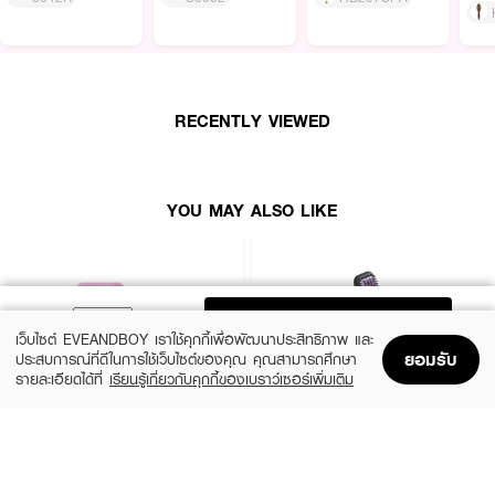
RECENTLY VIEWED
YOU MAY ALSO LIKE
ADD TO BAG
เว็บไซต์ EVEANDBOY เราใช้คุกกี้เพื่อพัฒนาประสิทธิภาพ และ
ยอมรับ
ประสบการณ์ที่ดีในการใช้เว็บไซต์ของคุณ คุณสามารถศึกษา
รายละเอียดได้ที่
เรียนรู้เกี่ยวกับคุกกี้ของเบราว์เซอร์เพิ่มเติม
Home
Home
Promotions
Promotions
Shopping Bag
Shopping Bag
Account
Account
CUTE PRESS
PHILIPS
1-2 Beautiful Professional Brush set
Heated Straightening Brush BHH880/00
(10%)
(6%)
฿539
฿1,590
฿599
฿1,690