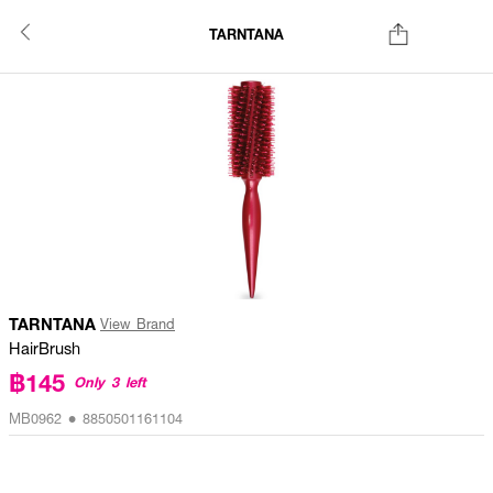
TARNTANA
TARNTANA
View Brand
HairBrush
฿145
Only 3 left
MB0962 • 8850501161104