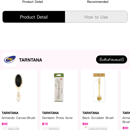
Product Detail
Recommended
Product Detail
How to Use
TARNTANA
ซื้อสินค้าแบรนด์นี้
TARNTANA
TARNTANA
TARNTANA
TAR
Armando Caruso-Brush
Sembem Press Acne
Back Scrubber Brush
Arma
Brus
฿95
฿75
฿85
฿90
8642R
S0002
HB297SPA