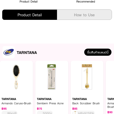
Product Detail
Recommended
Product Detail
How to Use
TARNTANA
ซื้อสินค้าแบรนด์นี้
TARNTANA
TARNTANA
TARNTANA
TAR
Armando Caruso-Brush
Sembem Press Acne
Back Scrubber Brush
Arma
Brus
฿95
฿75
฿85
฿90
8642R
S0002
HB297SPA