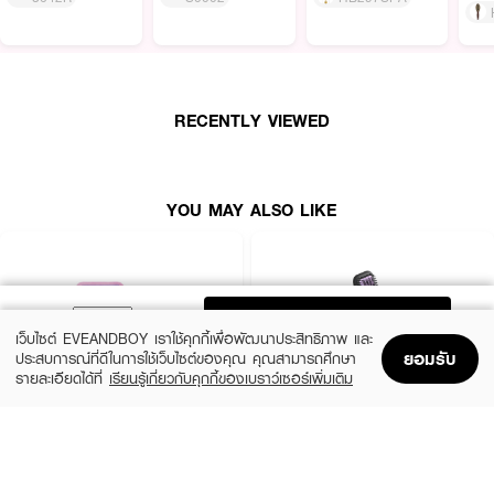
RECENTLY VIEWED
YOU MAY ALSO LIKE
ADD TO BAG
เว็บไซต์ EVEANDBOY เราใช้คุกกี้เพื่อพัฒนาประสิทธิภาพ และ
ยอมรับ
ประสบการณ์ที่ดีในการใช้เว็บไซต์ของคุณ คุณสามารถศึกษา
รายละเอียดได้ที่
เรียนรู้เกี่ยวกับคุกกี้ของเบราว์เซอร์เพิ่มเติม
Home
Home
Promotions
Promotions
Shopping Bag
Shopping Bag
Account
Account
CUTE PRESS
PHILIPS
1-2 Beautiful Professional Brush set
Heated Straightening Brush BHH880/00
(10%)
(6%)
฿539
฿1,590
฿599
฿1,690