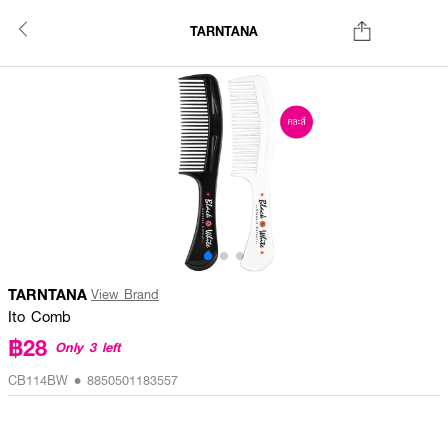
TARNTANA
TARNTANA
View Brand
Ito Comb
฿28
Only 3 left
CB114BW • 8850501183557