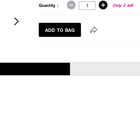
Quantity :
Only 2 left
ADD TO BAG