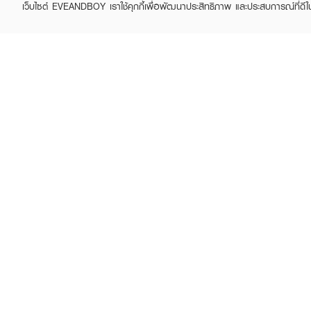
เว็บไซต์ EVEANDBOY เราใช้คุกกี้เพื่อพัฒนาประสิทธิภาพ และประสบการณ์ที่ดี
ABOUT EVEANDBOY
CUS
Brand story
Online
Privacy Policy
Find a
Terms and Conditions
Contac
Sell on EVEANDBOY
Whistleblowing