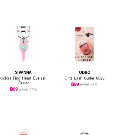
SIVANNA
ODBO
Colors Ping Heart Eyelash
Glitz Lash Curler 8028
Curler
฿99
฿159
(38%)
฿89
฿169
(47%)