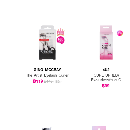
GINO MCCRAY
4U2
The Artist Eyelash Curler
CURL UP (EB)
Exclusive//21.50G
฿119
฿145
(18%)
฿99