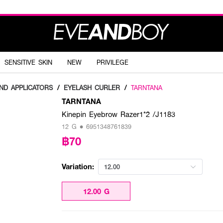
SENSITIVE SKIN
NEW
PRIVILEGE
ND APPLICATORS
/
EYELASH CURLER
/
TARNTANA
TARNTANA
Kinepin Eyebrow Razer1*2 /J1183
12 G • 6951348761839
฿70
Variation:
12.00
12.00 G