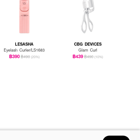
LESASHA
CBG DEVICES
Eyelash Curler/LS1683
Glam Curl
฿390
฿439
฿490
฿490
(20%)
(10%)