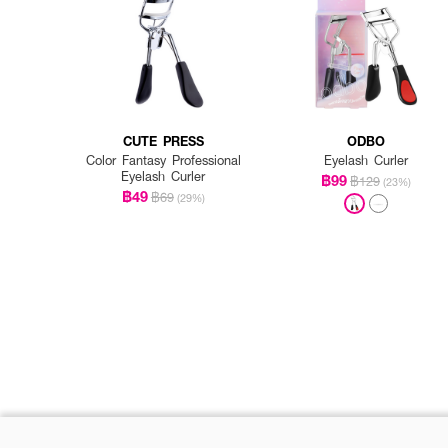
CUTE PRESS
ODBO
Color Fantasy Professional
Eyelash Curler
Eyelash Curler
฿99
฿129
(23%)
฿49
฿69
(29%)