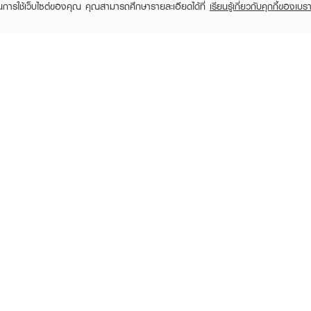
ในการใช้เว็บไซต์ของคุณ คุณสามารถศึกษารายละเอียดได้ที่
เรียนรู้เกี่ยวกับคุกกี้ของเบรา
TOMER CARE
EVEANDBOY MEMBER
 Shopping
Member registration
 store
t us