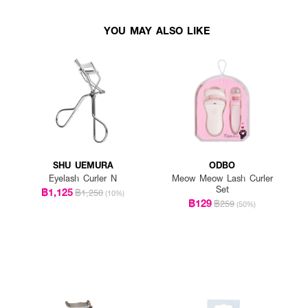
YOU MAY ALSO LIKE
SHU UEMURA
ODBO
Eyelash Curler N
Meow Meow Lash Curler
Set
฿1,125
฿1,250
(10%)
฿129
฿259
(50%)