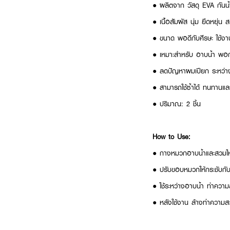
● ผลิตจาก วัสดุ EVA กันน้ำ
● เนื้อสัมผัส นุ่ม ยืดหยุ่น
● ขนาด พอดีกับศีรษะ ใช้ง
● เหมาะสำหรับ อาบน้ำ พอ
● ลดปัญหาผมเปียก ระหว่างอา
● สามารถใช้ซ้ำได้ ทนทานแ
● ปริมาณ: 2 ชิ้น
How to Use:
● กางหมวกอาบน้ำและสวมให
● ปรับขอบหมวกให้กระชับกับศี
● ใช้ระหว่างอาบน้ำ ทำความ
● หลังใช้งาน ล้างทำความสะอ