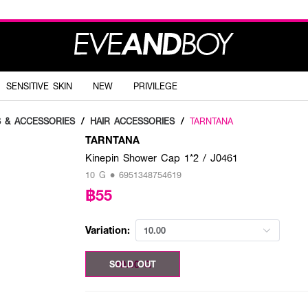
SENSITIVE SKIN
NEW
PRIVILEGE
S & ACCESSORIES
/
HAIR ACCESSORIES
/
TARNTANA
TARNTANA
Kinepin Shower Cap 1*2 / J0461
10 G • 6951348754619
฿55
Variation:
10.00
10.00 G
SOLD OUT