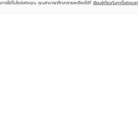
ในการใช้เว็บไซต์ของคุณ คุณสามารถศึกษารายละเอียดได้ที่
เรียนรู้เกี่ยวกับคุกกี้ของเบรา
TOMER CARE
EVEANDBOY MEMBER
 Shopping
Member registration
 store
t us