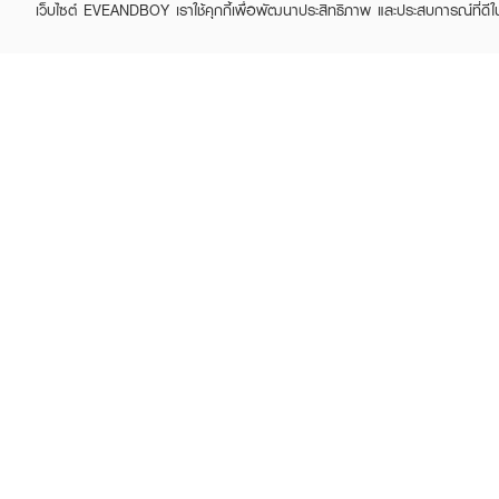
เว็บไซต์ EVEANDBOY เราใช้คุกกี้เพื่อพัฒนาประสิทธิภาพ และประสบการณ์ที่ดี
ABOUT EVEANDBOY
CUS
Brand story
Online
Privacy Policy
Find a
Terms and Conditions
Contac
Sell on EVEANDBOY
Whistleblowing