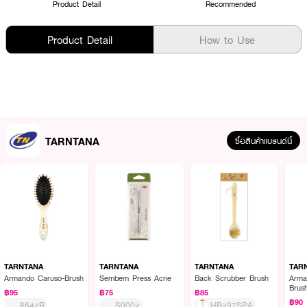
Product Detail
Recommended
Product Detail
How to Use
TARNTANA
ซื้อสินค้าแบรนด์นี้
TARNTANA
TARNTANA
TARNTANA
TAR
Armando Caruso-Brush
Sembem Press Acne
Back Scrubber Brush
Arma
Brus
฿95
฿75
฿85
฿90
8642R
S0002
HB297SPA