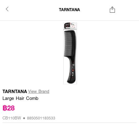
TARNTANA
TARNTANA
View Brand
Large Hair Comb
฿28
CB110BW • 8850501183533