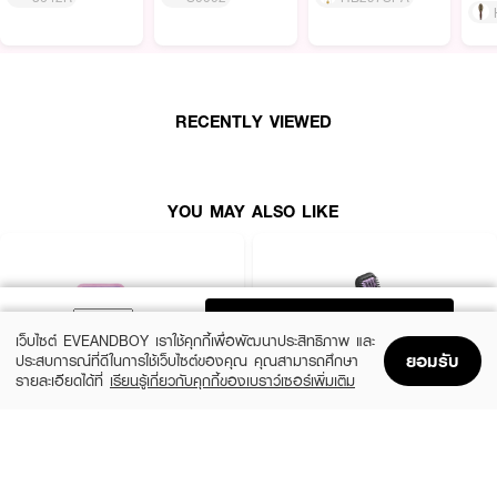
RECENTLY VIEWED
YOU MAY ALSO LIKE
ADD TO BAG
เว็บไซต์ EVEANDBOY เราใช้คุกกี้เพื่อพัฒนาประสิทธิภาพ และ
ยอมรับ
ประสบการณ์ที่ดีในการใช้เว็บไซต์ของคุณ คุณสามารถศึกษา
รายละเอียดได้ที่
เรียนรู้เกี่ยวกับคุกกี้ของเบราว์เซอร์เพิ่มเติม
Home
Home
Promotions
Promotions
Shopping Bag
Shopping Bag
Account
Account
CUTE PRESS
PHILIPS
1-2 Beautiful Professional Brush set
Heated Straightening Brush BHH880/00
(10%)
(6%)
฿539
฿1,590
฿599
฿1,690