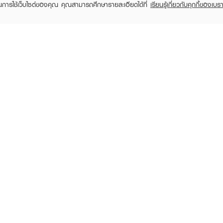
Brush
฿85
ในการใช้เว็บไซต์ของคุณ คุณสามารถศึกษารายละเอียดได้ที่
เรียนรู้เกี่ยวกับคุกกี้ของเบรา
฿90
RECENTLY VIEWED