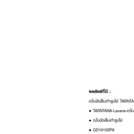
ผลลัพธ์ที่ได้ :
ตะใบขัดเล็บเท้ารูปไข่ TARN
● TARNTANA-Lavana-ตะใบขัด
● ตะใบขัดเล็บเท้ารูปไข่
● GD1015SPA