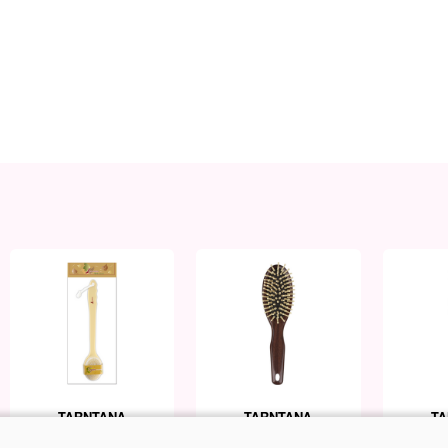
TARNTANA
TARNTANA
TA
Back Scrubber Brush
Armando Caruso-Hair
Armando