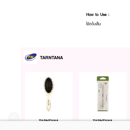
How to Use :
ใช้ตะใบเล็บ
TARNTANA
TARNTANA
TARNTANA
Armando Caruso-Brush
Sembem Press Acne