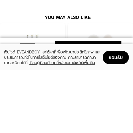
YOU MAY ALSO LIKE
ADD TO BAG
เว็บไซต์ EVEANDBOY เราใช้คุกกี้เพื่อพัฒนาประสิทธิภาพ และ
ยอมรับ
ประสบการณ์ที่ดีในการใช้เว็บไซต์ของคุณ คุณสามารถศึกษา
รายละเอียดได้ที่
เรียนรู้เกี่ยวกับคุกกี้ของเบราว์เซอร์เพิ่มเติม
Home
Home
Promotions
Promotions
Shopping Bag
Shopping Bag
Account
Account
VIVID&VOGUE
ASHLEY
Curling Iron Auto VAV022B AI 3in1
AA174-01 Ashley Hair Cutter
(14%)
฿1,999
฿59
฿69
size 1 PCS
2 Variations