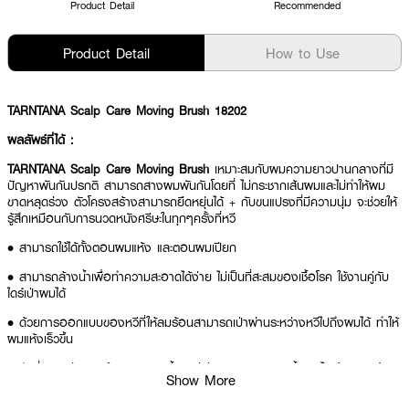
Product Detail
Recommended
Product Detail
How to Use
TARNTANA Scalp Care Moving Brush 18202
ผลลัพธ์ที่ได้ :
TARNTANA Scalp Care Moving Brush
เหมาะสมกับผมความยาวปานกลางที่มี
ปัญหาพันกันปรกติ สามารถสางผมพันกันโดยที่ ไม่กระชากเส้นผมและไม่ทำให้ผม
ขาดหลุดร่วง ตัวโครงสร้างสามารถยืดหยุ่นได้ + กับขนแปรงที่มีความนุ่ม จะช่วยให้
รู้สึกเหมือนกับการนวดหนังศรีษะในทุกๆครั้งที่หวี
• สามารถใช้ได้ทั้งตอนผมแห้ง และตอนผมเปียก
• สามารถล้างน้ำเพื่อทำความสะอาดได้ง่าย ไม่เป็นที่สะสมของเชื้อโรค ใช้งานคู่กับ
ไดร์เป่าผมได้
• ด้วยการออกแบบของหวีที่ให้ลมร้อนสามารถเป่าผ่านระหว่างหวีไปถึงผมได้ ทำให้
ผมแห้งเร็วขึ้น
• ตัวซี่แปรงมีการเคลือบสารแอนตี้แบคทีเรีย ลดการเกิดผมชี้ฟูและไฟฟ้าสถิต ด้าม
Show More
จับมือ สามารถบังคับหวีไปในทิศทางต่างๆได้ง่าย