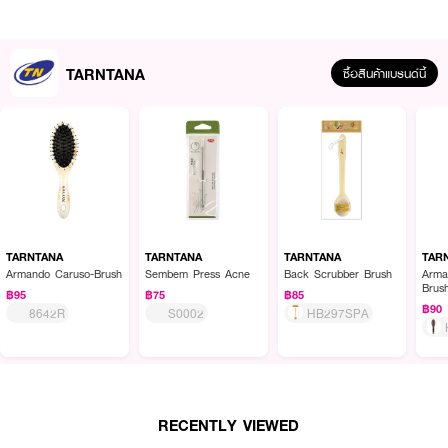
• 1 Pcs
How To Use :
ใช้
TARNTANA Scalp Care Moving Brush
จัดแต่งทรงผมได้ทั้งผมเปียกและผม
TARNTANA
ซื้อสินค้าแบรนด์นี้
แห้ง สามารถใช้บ่อยได้ตามต้องการ
TARNTANA
TARNTANA
TARNTANA
TAR
Armando Caruso-Brush
Sembem Press Acne
Back Scrubber Brush
Arma
Brus
฿95
฿75
฿85
฿90
8642R
S0002
HB297SPA
RECENTLY VIEWED