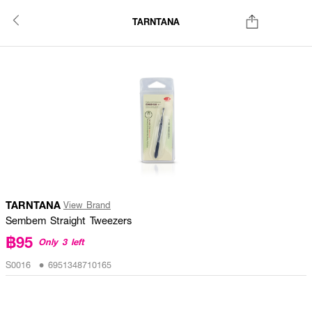
TARNTANA
TARNTANA
View Brand
Sembem Straight Tweezers
฿95
Only 3 left
S0016 • 6951348710165