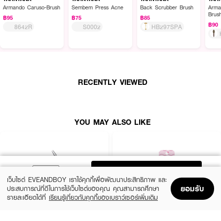
Armando Caruso-Brush
Sembem Press Acne
Back Scrubber Brush
Arma
Brus
฿95
฿75
฿85
฿90
8642R
S0002
HB297SPA
RECENTLY VIEWED
YOU MAY ALSO LIKE
ADD TO BAG
เว็บไซต์ EVEANDBOY เราใช้คุกกี้เพื่อพัฒนาประสิทธิภาพ และ
ยอมรับ
ประสบการณ์ที่ดีในการใช้เว็บไซต์ของคุณ คุณสามารถศึกษา
รายละเอียดได้ที่
เรียนรู้เกี่ยวกับคุกกี้ของเบราว์เซอร์เพิ่มเติม
Home
Home
Promotions
Promotions
Shopping Bag
Shopping Bag
Account
Account