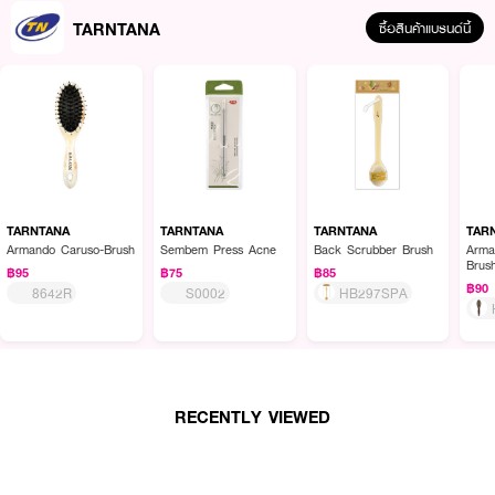
TARNTANA
ซื้อสินค้าแบรนด์นี้
TARNTANA
TARNTANA
TARNTANA
TAR
Armando Caruso-Brush
Sembem Press Acne
Back Scrubber Brush
Arma
Brus
฿95
฿75
฿85
฿90
8642R
S0002
HB297SPA
RECENTLY VIEWED