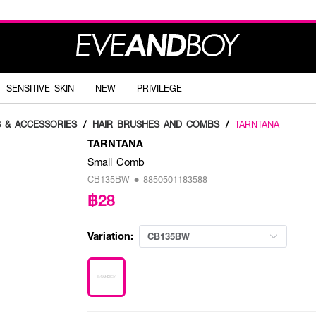
SENSITIVE SKIN
NEW
PRIVILEGE
S & ACCESSORIES
/
HAIR BRUSHES AND COMBS
/
TARNTANA
TARNTANA
Small Comb
CB135BW • 8850501183588
฿28
Variation:
CB135BW