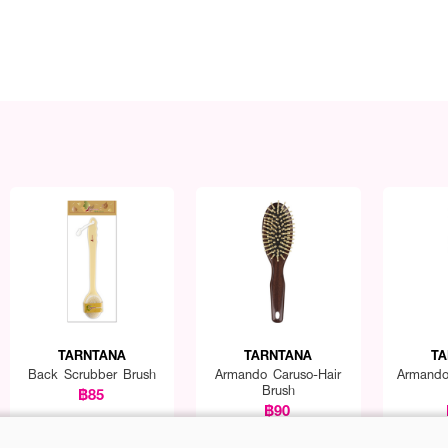
TARNTANA
TARNTANA
TA
Back Scrubber Brush
Armando Caruso-Hair
Armando
Brush
฿85
฿90