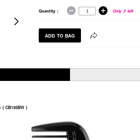
Quantity :
Only 3 left
ADD TO BAG
 ( CB135BW )