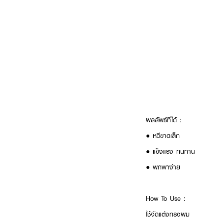
ผลลัพธ์ที่ได้ :
●
หวีขาดเล็ก
●
แข็งแรง ทนทาน
●
พกพาง่าย
How To Use :
ใช้จัดแต่งทรงผม