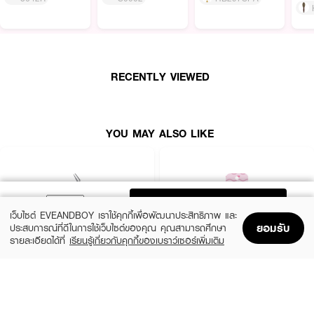
RECENTLY VIEWED
YOU MAY ALSO LIKE
ADD TO BAG
เว็บไซต์ EVEANDBOY เราใช้คุกกี้เพื่อพัฒนาประสิทธิภาพ และ
ยอมรับ
ประสบการณ์ที่ดีในการใช้เว็บไซต์ของคุณ คุณสามารถศึกษา
รายละเอียดได้ที่
เรียนรู้เกี่ยวกับคุกกี้ของเบราว์เซอร์เพิ่มเติม
Home
Home
Promotions
Promotions
Shopping Bag
Shopping Bag
Account
Account
4U2
SIVANNA
LASHES TWEEZERS
Pink Tweezer
(50%)
฿99
฿29
฿199