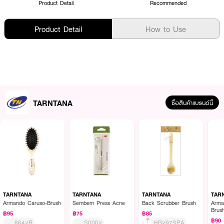
Product Detail
Recommended
Product Detail
How to Use
TARNTANA
ซื้อสินค้าแบรนด์นี้
TARNTANA
TARNTANA
TARNTANA
TAR
Armando Caruso-Brush
Sembem Press Acne
Back Scrubber Brush
Arma
Brus
฿95
฿75
฿85
฿90
8642R
S0002
HB297SPA