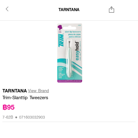
TARNTANA
TARNTANA
View Brand
Trim-Slanttip Tweezers
฿95
7-62B • 071603032903