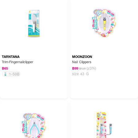
TARNTANA
MOONZOON
Trim-Fingernailclipper
Nail Clippers
(23%)
฿65
฿99
฿129
size 43 G
1-50B