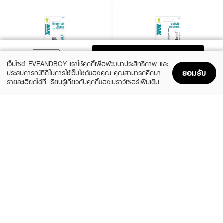
ADD TO BAG
เว็บไซต์ EVEANDBOY เราใช้คุกกี้เพื่อพัฒนาประสิทธิภาพ และ
ยอมรับ
ประสบการณ์ที่ดีในการใช้เว็บไซต์ของคุณ คุณสามารถศึกษา
รายละเอียดได้ที่
เรียนรู้เกี่ยวกับคุกกี้ของเบราว์เซอร์เพิ่มเติม
Home
Home
Promotions
Promotions
Shopping Bag
Shopping Bag
Account
Account
TARNTANA
TARNTANA
Trim-Fingernailclipper
Trim-Cuticlescissors
฿50
฿375
1-60B
7-69BEZ