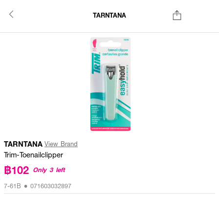
TARNTANA
TARNTANA
View Brand
Trim-Toenailclipper
฿102
Only 3 left
7-61B • 071603032897