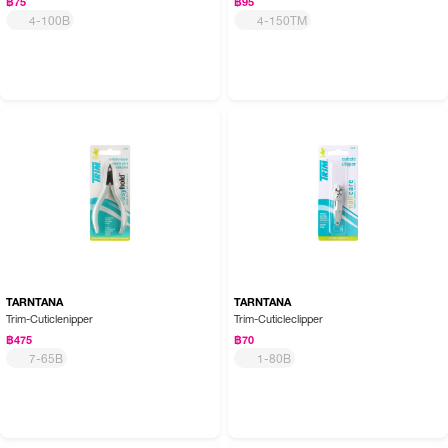
฿75
฿95
4-100B
4-150TM
TARNTANA
TARNTANA
Trim-Cuticlenipper
Trim-Cuticleclipper
฿475
฿70
7-65B
1-80B