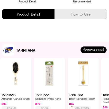
Product Detail
Recommended
Product Detail
How to Use
TARNTANA
ซื้อสินค้าแบรนด์นี้
TARNTANA
TARNTANA
TARNTANA
TAR
Armando Caruso-Brush
Sembem Press Acne
Back Scrubber Brush
Arma
Brus
฿95
฿75
฿85
฿90
8642R
S0002
HB297SPA