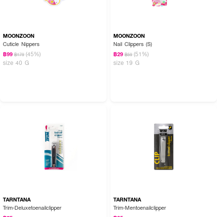
MOONZOON
MOONZOON
Cuticle Nippers
Nail Clippers (S)
(45%)
(51%)
฿99
฿29
฿179
฿59
size 40 G
size 19 G
TARNTANA
TARNTANA
Trim-Deluxetoenailclipper
Trim-Mentoenailclipper