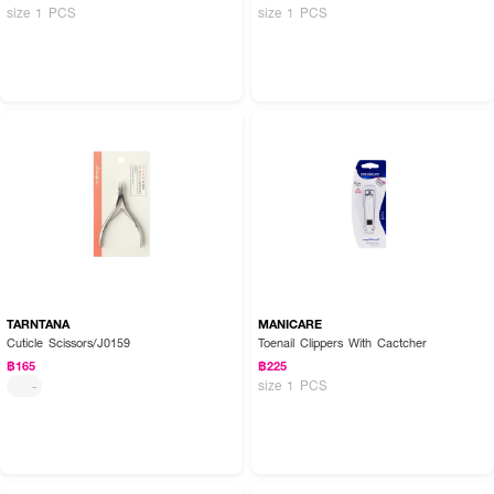
size 1 PCS
size 1 PCS
TARNTANA
MANICARE
Cuticle Scissors/J0159
Toenail Clippers With Cactcher
฿165
฿225
size 1 PCS
-