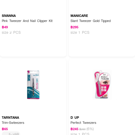
SIVANNA
MANICARE
Pink Tweezer And Nail Clipper Kit
Slant Tweezer Gold Tipped
฿49
฿295
size 2 PCS
size 1 PCS
TARNTANA
D UP
Trim-Swteezers
Perfect Tweezers
(6%)
฿65
฿245
฿260
size 1 PCS
5-29B