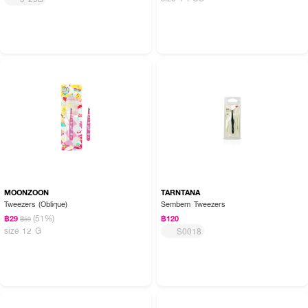
MOONZOON
TARNTANA
Tweezers (Oblique)
Sembem Tweezers
(51%)
฿29
฿120
฿59
size 12 G
S0018