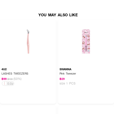
YOU MAY ALSO LIKE
4U2
SIVANNA
LASHES TWEEZERS
Pink Tweezer
(50%)
฿99
฿29
฿199
size 1 PCS
0.02