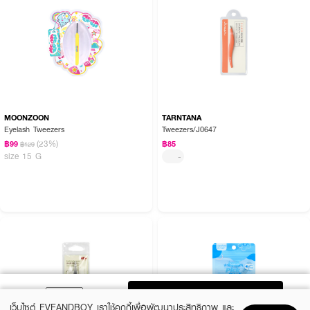
MOONZOON
TARNTANA
Eyelash Tweezers
Tweezers/J0647
(23%)
฿99
฿85
฿129
size 15 G
-
ADD TO BAG
เว็บไซต์ EVEANDBOY เราใช้คุกกี้เพื่อพัฒนาประสิทธิภาพ และ