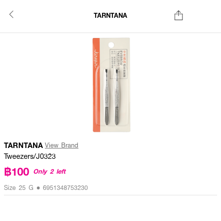
TARNTANA
TARNTANA
View Brand
Tweezers/J0323
฿100
Only 2 left
Size 25 G • 6951348753230