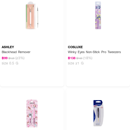
ASHLEY
COSLUXE
Blackhead Remover
Winky Eyes Non-Stick Pro Tweezers
(23%)
(18%)
฿99
฿138
฿129
฿169
size 0.5 G
size 21 G