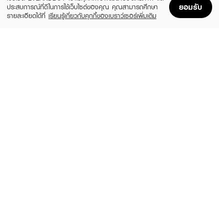
ยอมรับ
ประสบการณ์ที่ดีในการใช้เว็บไซต์ของคุณ คุณสามารถศึกษา
รายละเอียดได้ที่
เรียนรู้เกี่ยวกับคุกกี้ของเบราว์เซอร์เพิ่มเติม
Home
Home
Promotions
Promotions
Shopping Bag
Shopping Bag
Account
Account
TARNTANA
BOHKTOH
Sembem Tweezers
Pick Pick 2In1 Eyelashes Tweezer
฿120
฿99
size 15 G
S0017
TARNTANA
TARNTANA
Trim-Tweezers
Sembem Straight Tweezers
฿90
฿95