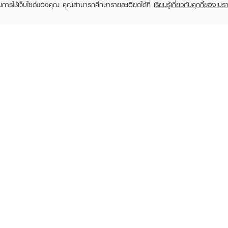
ในการใช้เว็บไซต์ของคุณ คุณสามารถศึกษารายละเอียดได้ที่
เรียนรู้เกี่ยวกับคุกกี้ของเบรา
TOMER CARE
EVEANDBOY MEMBER
 Shopping
Member registration
 store
t us