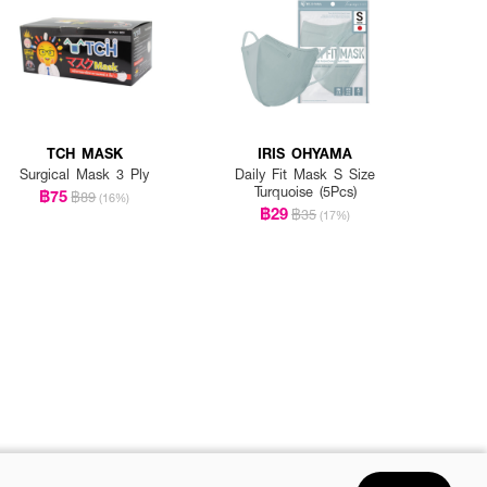
TCH MASK
IRIS OHYAMA
Surgical Mask 3 Ply
Daily Fit Mask S Size
Turquoise (5Pcs)
฿75
฿89
(16%)
฿29
฿35
(17%)