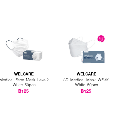
WELCARE
WELCARE
Medical Face Mask Level2
3D Medical Mask WF-99
White 50pcs
White 50pcs
฿125
฿125