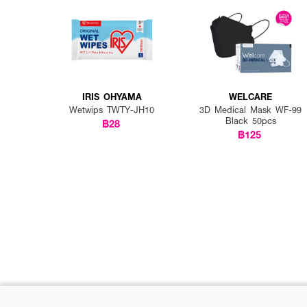
IRIS OHYAMA
WELCARE
Wetwips TWTY-JH10
3D Medical Mask WF-99
Black 50pcs
฿28
฿125