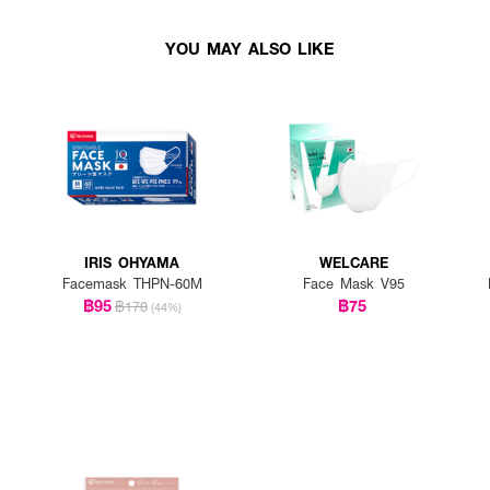
YOU MAY ALSO LIKE
IRIS OHYAMA
WELCARE
Facemask THPN-60M
Face Mask V95
฿95
฿75
฿170
(44%)