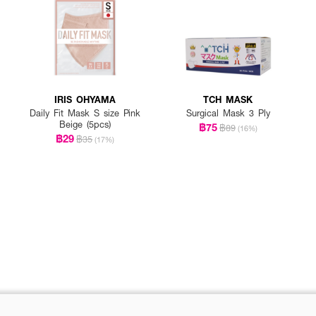
IRIS OHYAMA
TCH MASK
Daily Fit Mask S size Pink
Surgical Mask 3 Ply
Beige (5pcs)
฿75
฿89
(16%)
฿29
฿35
(17%)