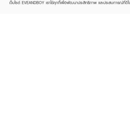
เว็บไซต์ EVEANDBOY เราใช้คุกกี้เพื่อพัฒนาประสิทธิภาพ และประสบการณ์ที่ดี
ABOUT EVEANDBOY
CUS
Brand story
Online
Privacy Policy
Find a
Terms and Conditions
Contac
Sell on EVEANDBOY
Whistleblowing