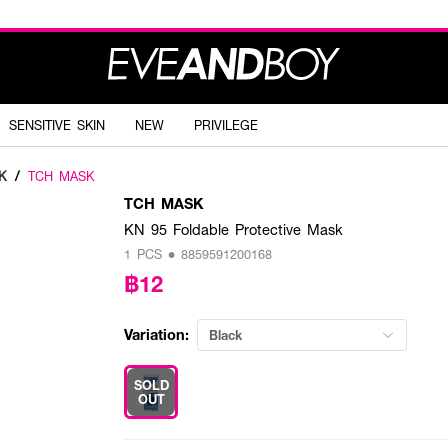
SENSITIVE SKIN
NEW
PRIVILEGE
K
/
TCH MASK
TCH MASK
KN 95 Foldable Protective Mask
1 PCS • 8859591200168
฿12
Variation:
Black
SOLD
OUT