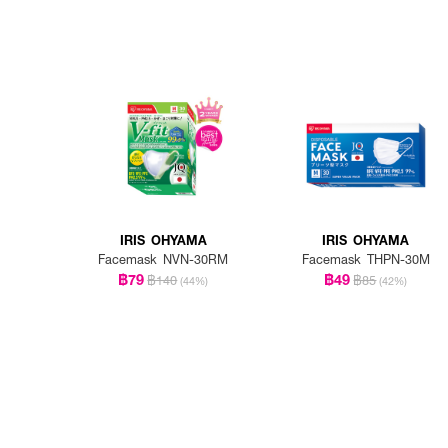
IRIS OHYAMA
IRIS OHYAMA
Facemask NVN-30RM
Facemask THPN-30M
฿79
฿49
฿140
฿85
(44%)
(42%)