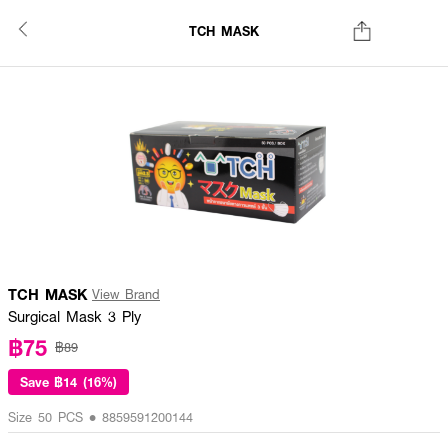
TCH MASK
TCH MASK
View Brand
Surgical Mask 3 Ply
฿75
฿89
Save
฿14 (16%)
Size 50 PCS • 8859591200144