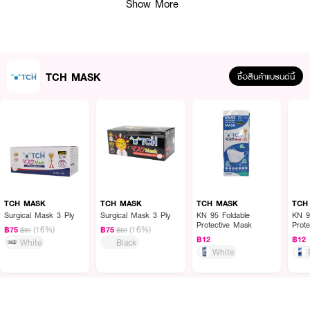
Show More
TCH MASK
ซื้อสินค้าแบรนด์นี้
ผลลัพธ์ที่ได้ :
หน้ากากอนามัยทางการแพทย์ 3 ชั้น ที่สวมใส่สบาย หายใจสะดวก TCH MASK
Surgical Mask 3 Ply ปราศจากใยแก้วไม่ก่อให้เกิดอาการแพ้ ระคายเคืองต่อผิว
สามารถปรับแกนเพื่อกระชับกับใบหน้าได้มีประสิทธิภาพการกรอง BFE มากกว่า
99% รองรับป้องกันฝุ่น PM2.5
● หน้ากากอนามัยทางการแพทย์ 3 ชั้น
● ปราศจากใยแก้วไม่ก่อให้เกิดอาการแพ้ ระคายเคืองต่อผิว
TCH MASK
TCH MASK
TCH MASK
TCH
● สามารถปรับแกนเพื่อกระชับกับใบหน้า
Surgical Mask 3 Ply
Surgical Mask 3 Ply
KN 95 Foldable
KN 9
Protective Mask
Prot
● กรอง BFE มากกว่า 99%รองรับป้องกันฝุ่น PM2.5
(16%)
(16%)
฿75
฿75
฿89
฿89
฿12
฿12
White
Black
● สีดำ
White
● ขนาด 50 ชิ้น
How To Use :