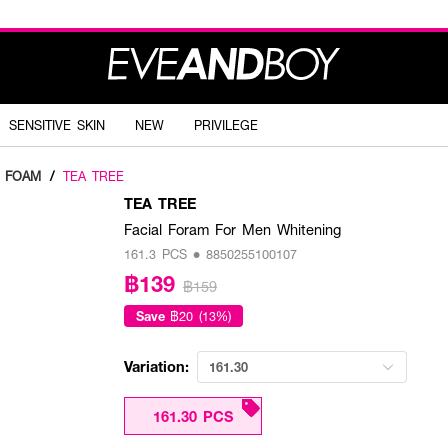
SENSITIVE SKIN
NEW
PRIVILEGE
G FOAM
/
TEA TREE
TEA TREE
Facial Foram For Men Whitening
161.3 PCS • 8850255100107
฿139
฿159
Save
฿20 (13%)
Variation:
161.30
161.30 PCS