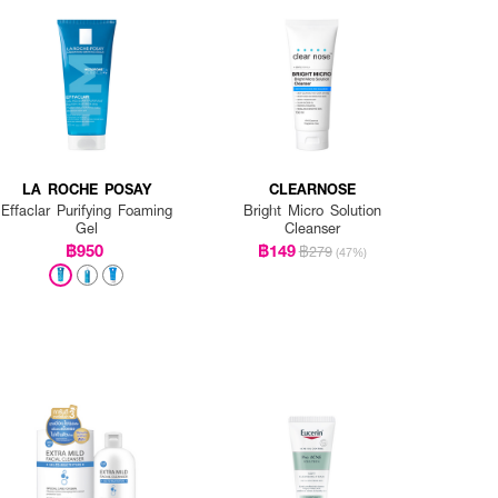
LA ROCHE POSAY
CLEARNOSE
Effaclar Purifying Foaming
Bright Micro Solution
Gel
Cleanser
฿950
฿149
฿279
(47%)