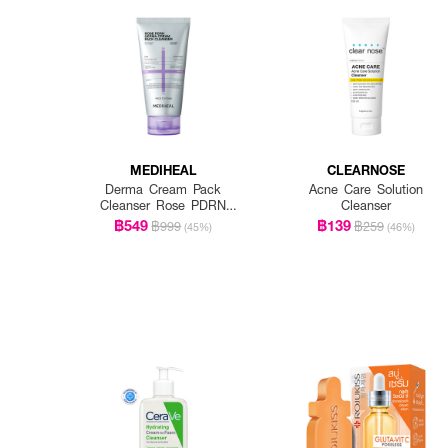
MEDIHEAL
CLEARNOSE
Derma Cream Pack
Acne Care Solution
Cleanser Rose PDRN
Cleanser
[Pore Firming]
฿549
฿139
฿999
฿259
(45%)
(46%)