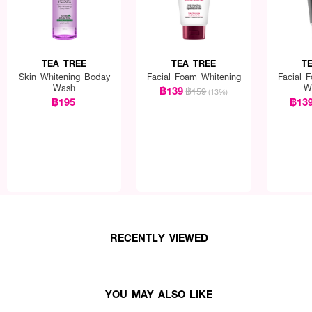
TEA TREE
TEA TREE
T
Skin Whitening Boday
Facial Foam Whitening
Facial 
Wash
W
฿139
฿159
(13%)
฿195
฿13
RECENTLY VIEWED
YOU MAY ALSO LIKE