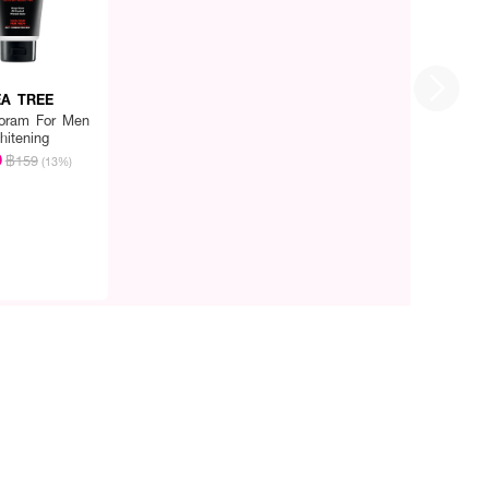
EA TREE
Foram For Men
hitening
9
฿159
(13%)