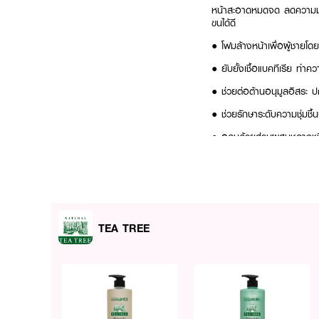
หน้าสะอาดหมดจด ลดความมันข
ขนได้ดี
● โฟมล้างหน้าเพื่อผู้ชายโด
● ยับยั้งเชื้อแบคทีเรีย ทำค
● ช่วยต่อต้านอนุมูลอิสระ ปก
● ช่วยรักษาระดับความชุ่มชื้น
● อุดมด้วยส่วนผสมหลากชนิด
● ช่วยป้องกันผิวจากแบคทีเ
● ขนาด 140 g
How to Use :
TEA TREE
ใช้ TEA TREE Facial For