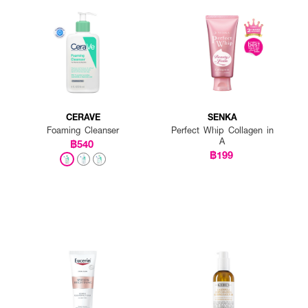
CERAVE
SENKA
Foaming Cleanser
Perfect Whip Collagen in
A
฿540
฿199